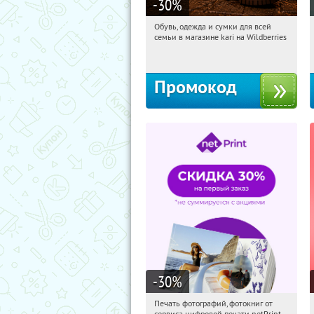
-30
%
Обувь, одежда и сумки для всей
06:39:18
Получили:
32
семьи в магазине kari на Wildberries
Россия
Промокод
-30
%
Печать фотографий, фотокниг от
06:39:18
Получили:
4
сервиса цифровой печати netPrint