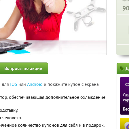
9
Вопросы по акции
Д
а для
IOS
или
Android
и покажите купон с экрана
Ски
ятор, обеспечивающая дополнительное охлаждение
ка
Бе
одставку.
 человека.
ченное количество купонов для себя и в подарок.