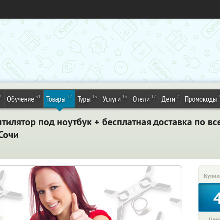
2
31
27
13
13
17
7
Обучение
Товары
Туры
Услуги
Отели
Дети
Промокоды
тилятор под ноутбук + бесплатная доставка по вс
Сочи
Купил
Цена