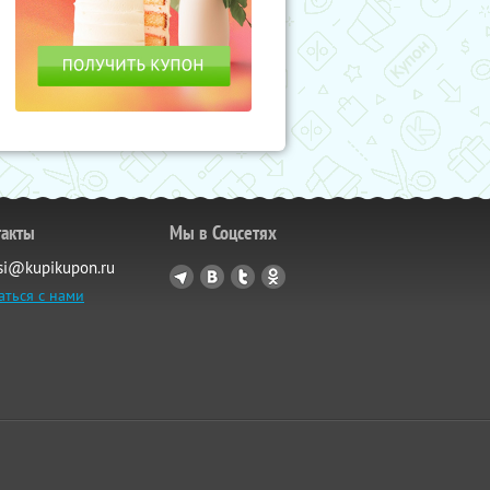
такты
Мы в Соцсетях
si@kupikupon.ru
аться с нами