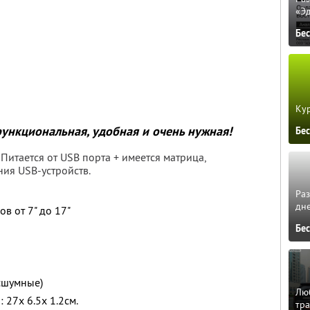
«Э
Бе
Кур
ункциональная, удобная и очень нужная!
Бе
Питается от USB порта + имеется матрица,
ния USB-устройств.
Ра
дне
в от 7" до 17"
Бе
сшумные)
Люб
27x 6.5x 1.2см.
тра