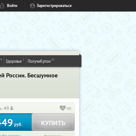
Войти
Зарегистрироваться
49
2
85
Здоровье
ПолучиКупон
ей России. Бесшумное
49
(0)
и:
449
КУПИТЬ
руб.
 без скидки: