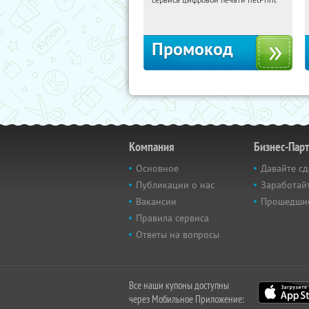
Россия
Промокод
Компания
Бизнес-Пар
Основное
Давайте сд
Публикации о нас
Заработайт
Вакансии
Прошедши
Правила сервиса
Ответы на вопросы
Все наши купоны доступны
через Мобильное Приложение: