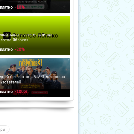
сплатно
-10%
вый заказ в сети магазинов
олотое Яблоко»
сплатно
-20%
дней бесплатно в START для новых
льзователей
сплатно
-100%
ары