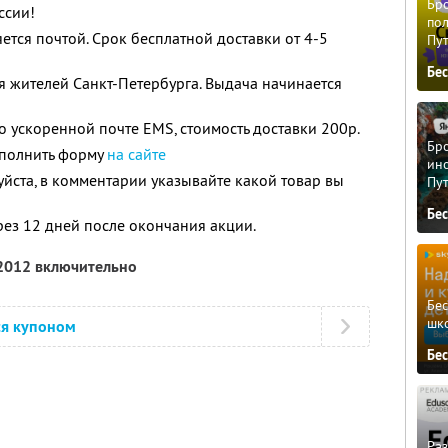
Бро
ссии!
пол
ется почтой. Срок бесплатной доставки от 4-5
Пу
Бе
 жителей Санкт-Петербурга. Выдача начинается
о ускоренной почте EMS, стоимость доставки 200р.
Бро
аполнить форму
на сайте
ино
йста, в комментарии указывайте какой товар вы
Пу
Бе
рез 12 дней после окончания акции.
 2012 включительно
Бе
шк
ся купоном
Бе
Ра