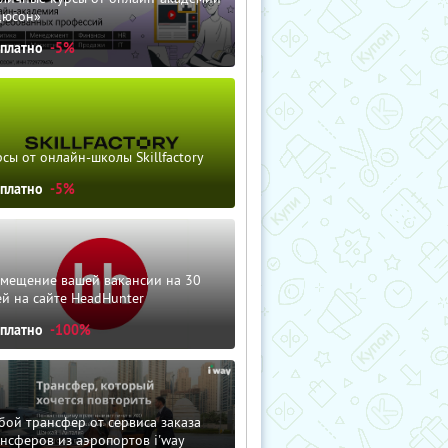
дюсон»
сплатно
-5%
сы от онлайн-школы Skillfactory
сплатно
-5%
змещение вашей вакансии на 30
й на сайте HeadHunter
сплатно
-100%
ой трансфер от сервиса заказа
нсферов из аэропортов i'way