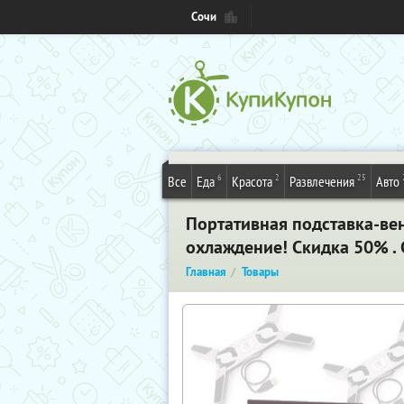
Сочи
6
2
25
Все
Еда
Красота
Развлечения
Авто
Портативная подставка-вен
охлаждение! Скидка 50% . 
Главная
Товары