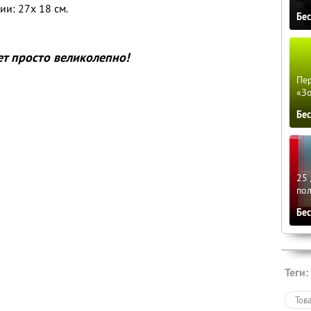
и: 27x 18 см.
Бе
ет просто великолепно!
Пер
«З
Бе
25 
по
Бе
Теги:
Тов