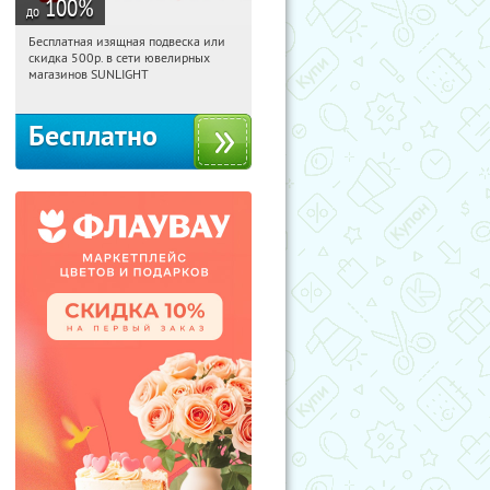
100
%
до
Бесплатная изящная подвеска или
06:39:18
Получили:
74
скидка 500р. в сети ювелирных
Россия
магазинов SUNLIGHT
Бесплатно