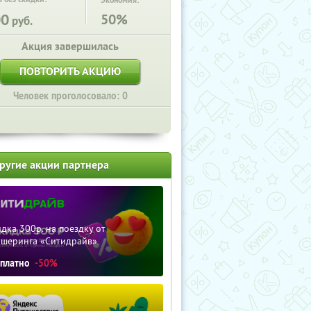
Экономия:
00
50%
руб.
Акция завершилась
ПОВТОРИТЬ АКЦИЮ
Человек проголосовало: 0
ругие акции партнера
дка 300р. на поездку от
ршеринга «Ситидрайв»
сплатно
-50%