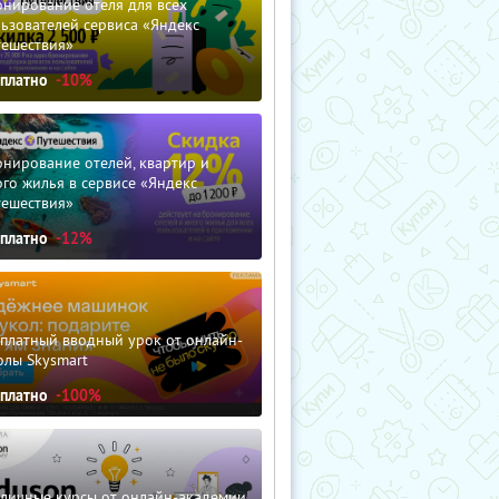
нирование отеля для всех
ьзователей сервиса «Яндекс
тешествия»
сплатно
-10%
нирование отелей, квартир и
го жилья в сервисе «Яндекс
тешествия»
сплатно
-12%
сплатный вводный урок от онлайн-
олы Skysmart
сплатно
-100%
зличные курсы от онлайн-академии