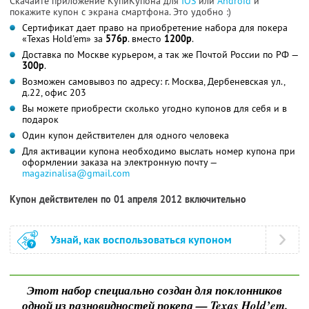
Скачайте приложение КупиКупона для
IOS
или
Android
и
покажите купон с экрана смартфона. Это удобно :)
Сертификат дает право на приобретение набора для покера
«Texas Hold'em» за
576р
. вместо
1200р
.
Доставка по Москве курьером, а так же Почтой России по РФ —
300р
.
Возможен самовывоз по адресу: г. Москва, Дербеневская ул.,
д.22, офис 203
Вы можете приобрести сколько угодно купонов для себя и в
подарок
Один купон действителен для одного человека
Для активации купона необходимо выслать номер купона при
оформлении заказа на электронную почту —
magazinalisa@gmail.com
Купон действителен по 01 апреля 2012 включительно
Узнай, как воспользоваться купоном
Этот набор специально создан для поклонников
одной из разновидностей покера — Texas Hold’em.