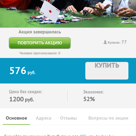
Акция завершилась
77
ПОВТОРИТЬ АКЦИЮ
Купили:
Человек проголосовало: 0
КУПИТЬ
576
руб.
Цена без скидки:
Экономия:
1200
52%
руб.
Основное
Адреса
Отзывы
Вопросы по акции