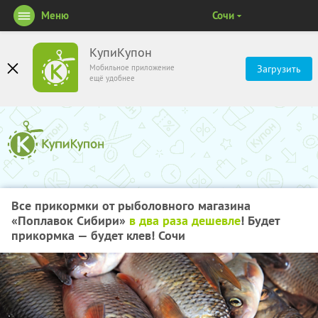
Меню
Сочи
КупиКупон
Мобильное приложение
Загрузить
ещё удобнее
Все прикормки от рыболовного магазина
«Поплавок Сибири»
в два раза дешевле
! Будет
прикормка — будет клев! Сочи