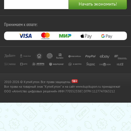
Принимаем к оплате:
2010-2026 © КупиКупон. Все права защищены.
Все права на товарный знак "КупиКупон" и на сайт www.kupikupon.ru принадлежат
OOO «Агентство цифровых решений» ИНН 7705523387, ОГРН 1127747063212