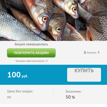
Акция завершилась
6
ПОВТОРИТЬ АКЦИЮ
Купили:
Человек проголосовало: 0
КУПИТЬ
100
руб.
Цена без скидки:
Экономия:
∞
50
%