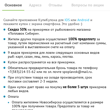
Основное
Адреса
Отзывы
Вопросы по акции
Скачайте приложение КупиКупона для
IOS
или
Android
и
покажите купон с экрана смартфона. Это удобно :)
Скидка 50%
на прикормки от рыболовного магазина
«Поплавок Сибири».
Жители других городов осуществляют
100% предоплату
за
товар, путем перечисления на расчетный счет компании суммы,
указанной в выставленном счете на оплату.
9 видов прикормов для ловли следующих основных видов
рыб: карп, сазан, лещ, линь, карась, плотва.
Купон распространяется на все прикормки.
Обязательна предварительная бронь товара по телефону
+7(383)214-55-62 или по эл. почте spoplavok@mail.ru.
При отсутствии товара на складе производителя, срок
поставки составляет 2-3 недели.
Один купон дает право на покупку
не более 5 штук
прикормов
любых видов.
Оплата
Оплата жителями Новосибирска осуществляется в размере
100% при получении товара. Предоплата за товар не
производится.