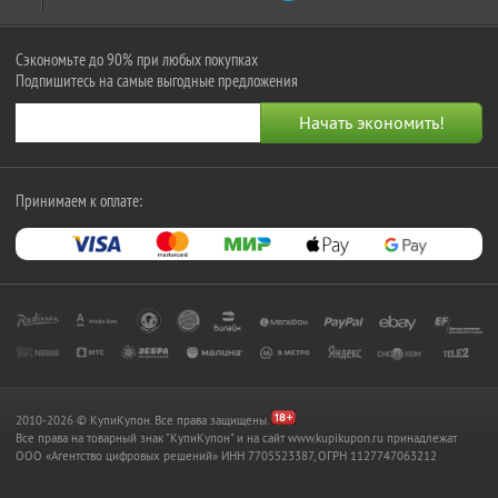
Сэкономьте до 90% при любых покупках
Подпишитесь на самые выгодные предложения
Принимаем к оплате:
2010-2026 © КупиКупон. Все права защищены.
Все права на товарный знак "КупиКупон" и на сайт www.kupikupon.ru принадлежат
OOO «Агентство цифровых решений» ИНН 7705523387, ОГРН 1127747063212