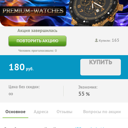
Акция завершилась
165
ПОВТОРИТЬ АКЦИЮ
Купили:
Человек проголосовало: 0
КУПИТЬ
180
руб.
Цена без скидки:
Экономия:
∞
55
%
Основное
Адреса
Отзывы
Вопросы по акции