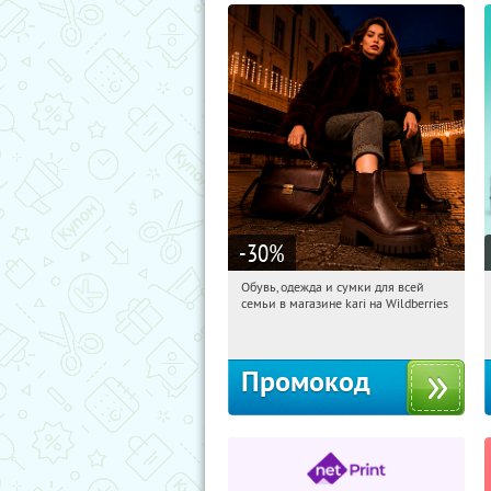
-30
%
Обувь, одежда и сумки для всей
23:28:55
Получи первым!
семьи в магазине kari на Wildberries
Россия
Промокод