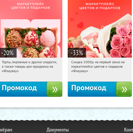
-20
%
-33
%
Торты, пирожные и другие сладости,
Скидка 1000р. на первый заказ на
23:28:55
Получили:
6
23:28:55
Получили:
18
а также товары для праздника на
маркетплейсе цветов и подарков
Россия
Россия
«Флаувау»
«Флаувау»
Промокод
Промокод
тнёрам
Документы
Кон