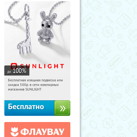
100
%
до
Бесплатная изящная подвеска или
23:28:55
Получили:
73
скидка 500р. в сети ювелирных
Россия
магазинов SUNLIGHT
Бесплатно