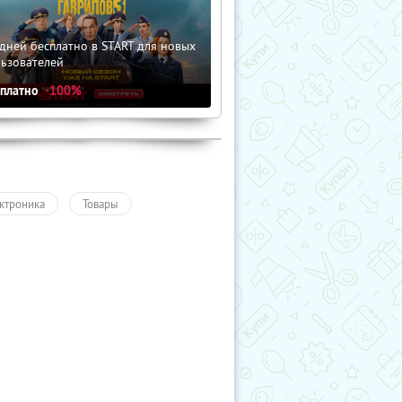
дней бесплатно в START для новых
льзователей
сплатно
-100%
ктроника
Товары