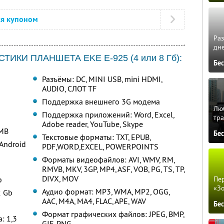
ся купоном
Ра
дне
ИКИ ПЛАНШЕТА EKE E-925 (4 или 8 Гб):
Бе
Разъёмы: DC, MINI USB, mini HDMI,
AUDIO, СЛОТ TF
Поддержка внешнего 3G модема
Люб
Поддержка приложений: Word, Excel,
тра
Adobe reader, YouTube, Skype
2MB
Бе
Текстовые форматы: TXT, EPUB,
Android
PDF,WORD,EXCEL, POWERPOINTS
Форматы видеофайлов: AVI, WMV, RM,
RMVB, MKV, 3GP, MP4, ASF, VOB, PG, TS, TP,
DIVX, MOV
b
Пер
«З
Аудио формат: MP3, WMA, MP2, OGG,
2 Gb
AAC, M4A, MA4, FLAC, APE, WAV
Бе
Формат графических файлов: JPEG, BMP,
: 1,3
GIF, PNG