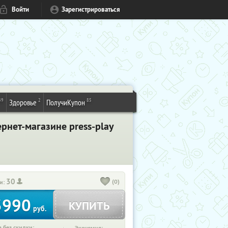
Войти
Зарегистрироваться
49
2
85
Здоровье
ПолучиКупон
рнет-магазине press-play
30
(0)
и:
3990
КУПИТЬ
руб.
 без скидки: