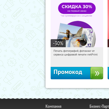
-30
%
Печать фотографий, фотокниг от
23:28:55
Получили:
4
сервиса цифровой печати netPrint
Россия
Промокод
Компания
Бизнес-Пар