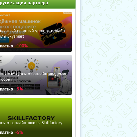
ругие акции партнера
сплатный вводный урок от онлайн-
олы Skysmart
сплатно
-100%
зличные курсы от онлайн-академии
дюсон»
сплатно
-5%
сы от онлайн-школы Skillfactory
сплатно
-5%