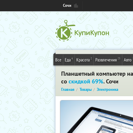
Сочи
6
2
25
Все
Еда
Красота
Развлечения
Авто
Планшетный компьютер на б
со
скидкой 69%
. Сочи
Главная
Товары
Электроника