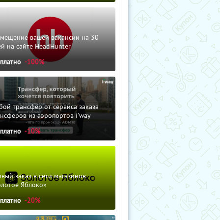
змещение вашей вакансии на 30
й на сайте HeadHunter
сплатно
-100%
ой трансфер от сервиса заказа
нсферов из аэропортов i'way
сплатно
-10%
вый заказ в сети магазинов
олотое Яблоко»
сплатно
-20%