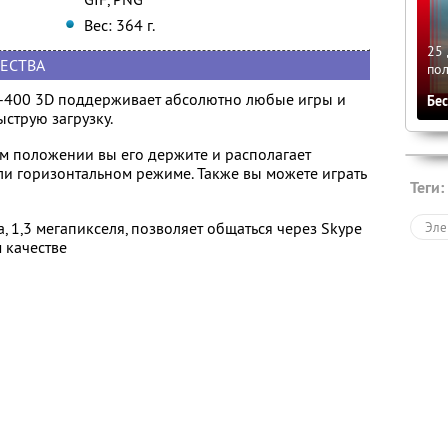
Вес: 364 г.
25 
ЕСТВА
по
-400 3D поддерживает абсолютно любые игры и
Бе
струю загрузку.
ом положении вы его держите и располагает
и горизонтальном режиме. Также вы можете играть
Теги:
 1,3 мегапикселя, позволяет общаться через Skype
Эле
 качестве