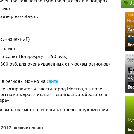
ченное количество купонов для себя и в подарок
Д
овека
йте press-play.ru:
Бе
шк
осьмизначный)
Бе
ставка:
и Санкт-Петербургу — 250 руб.,
 800 руб. для очень удаленных от Москвы регионов)
Ра
«Э
ки в регионы можно на
сайте
Бе
оле «отправитель» ввести город Москва, а в поле
тем нажать «рассчитать» — стоимость отобразится в
верь»
 вы также можете уточнить по телефону компании:
Кур
я 2012 включительно
Бе