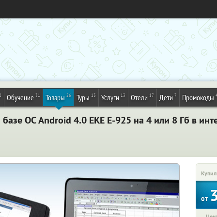
2
31
26
13
13
17
7
Обучение
Товары
Туры
Услуги
Отели
Дети
Промокоды
азе ОС Android 4.0 EKE E-925 на 4 или 8 Гб в инте
Купил
от
Цена