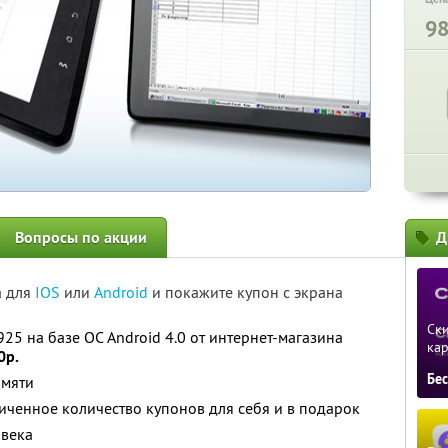
9
Вопросы по акции
Д
а для
IOS
или
Android
и покажите купон с экрана
Ски
5 на базе ОС Android 4.0 от интернет-магазина
ка
0р.
Бе
амяти
ченное количество купонов для себя и в подарок
овека