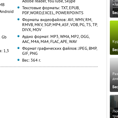
Adobe reader, YouTube, Skype
«Э
2MB
Текстовые форматы: TXT, EPUB,
Android
PDF,WORD,EXCEL, POWERPOINTS
Бе
Форматы видеофайлов: AVI, WMV, RM,
RMVB, MKV, 3GP, MP4, ASF, VOB, PG, TS, TP,
DIVX, MOV
Аудио формат: MP3, WMA, MP2, OGG,
2 Gb
AAC, M4A, MA4, FLAC, APE, WAV
Кур
Формат графических файлов: JPEG, BMP,
Бе
: 1,3
GIF, PNG
Вес: 364 г.
Ра
дне
Бе
Люб
тра