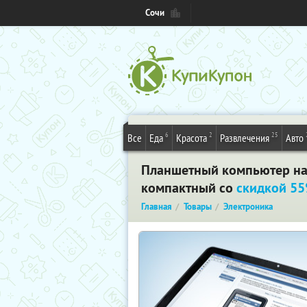
Сочи
6
2
25
Все
Еда
Красота
Развлечения
Авто
Планшетный компьютер на б
компактный со
скидкой 5
Главная
Товары
Электроника