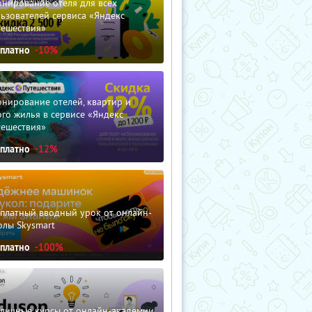
нирование отеля для всех
ьзователей сервиса «Яндекс
тешествия»
сплатно
-10%
нирование отелей, квартир и
го жилья в сервисе «Яндекс
тешествия»
сплатно
-12%
сплатный вводный урок от онлайн-
олы Skysmart
сплатно
-100%
зличные курсы от онлайн-академии