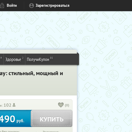
Войти
Зарегистрироваться
49
2
85
Здоровье
ПолучиКупон
lay: стильный, мощный и
102
(0)
и:
490
КУПИТЬ
руб.
 без скидки: