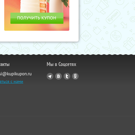
такты
Мы в Соцсетях
si@kupikupon.ru
аться с нами