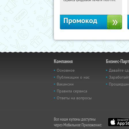
Россия
Промокод
Компания
Бизнес-Пар
Основное
Давайте сд
Публикации о нас
Заработайт
Вакансии
Прошедши
Правила сервиса
Ответы на вопросы
Все наши купоны доступны
через Мобильное Приложение: