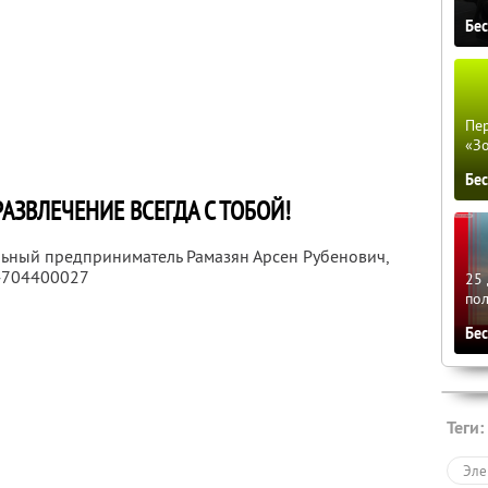
Бе
Пер
«З
Бе
АЗВЛЕЧЕНИЕ ВСЕГДА С ТОБОЙ!
льный предприниматель Рамазян Арсен Рубенович,
4704400027
25 
по
Бе
Теги:
Эле