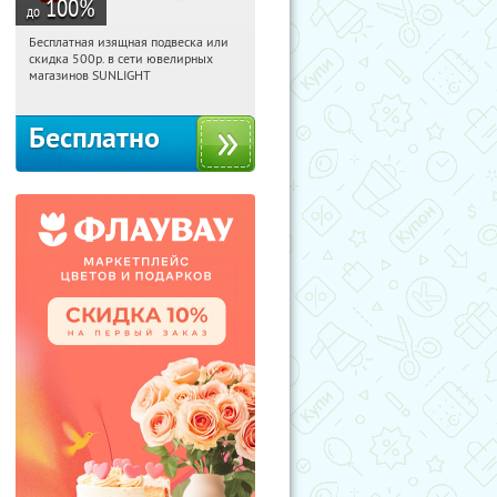
100
%
до
Бесплатная изящная подвеска или
12:27:48
Получили:
74
скидка 500р. в сети ювелирных
Россия
магазинов SUNLIGHT
Бесплатно