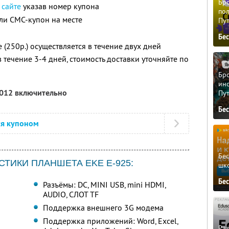
Бро
а
сайте
указав номер купона
пол
ли СМС-купон на месте
Пу
Бе
 (250р.) осуществляется в течение двух дней
 течение 3-4 дней, стоимость доставки уточняйте по
Бро
ино
2012 включительно
Пу
Бе
ся купоном
Бе
ТИКИ ПЛАНШЕТА EKE E-925:
шк
Бе
Разъёмы: DC, MINI USB, mini HDMI,
AUDIO, СЛОТ TF
Поддержка внешнего 3G модема
Поддержка приложений: Word, Excel,
Ра