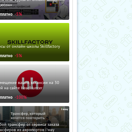
дюсон»
сплатно
-5%
сы от онлайн-школы Skillfactory
сплатно
-5%
змещение вашей вакансии на 30
й на сайте HeadHunter
сплатно
-100%
ой трансфер от сервиса заказа
нсферов из аэропортов i'way