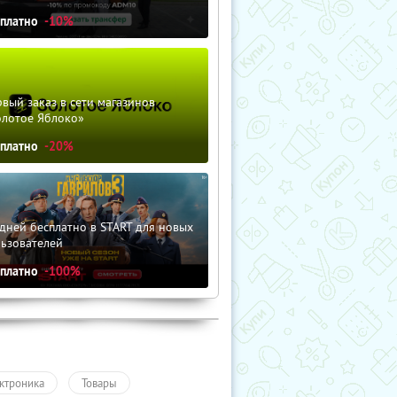
сплатно
-10%
вый заказ в сети магазинов
олотое Яблоко»
сплатно
-20%
дней бесплатно в START для новых
льзователей
сплатно
-100%
ктроника
Товары