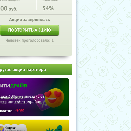
Экономия:
800
54%
руб.
Акция завершилась
ПОВТОРИТЬ АКЦИЮ
Человек проголосовало: 1
ругие акции партнера
дка 300р. на поездку от
ршеринга «Ситидрайв»
сплатно
-50%