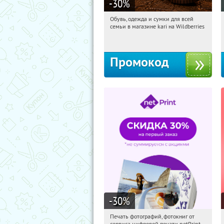
-30
%
Обувь, одежда и сумки для всей
12:27:48
Получили:
32
семьи в магазине kari на Wildberries
Россия
Промокод
-30
%
Печать фотографий, фотокниг от
12:27:48
Получили:
4
сервиса цифровой печати netPrint