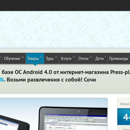
2
31
27
13
13
17
7
Обучение
Товары
Туры
Услуги
Отели
Дети
Промокоды
азе ОС Android 4.0 от интернет-магазина Press-p
5%
. Возьми развлечения с собой! Сочи
Купил
4
Цена