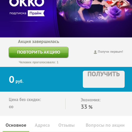
Акция завершилась
ПОВТОРИТЬ АКЦИЮ
Получи первым!
Человек проголосовало: 1
ПОЛУЧИТЬ
0
руб.
Цена без скидки:
Экономия:
∞
33
%
Основное
Адреса
Отзывы
Вопросы по акции