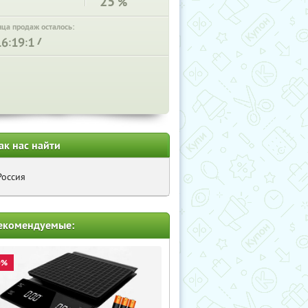
25
%
нца продаж осталось:
:
:
ак нас найти
Россия
екомендуемые:
0%