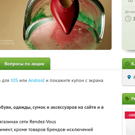
∞
До ко
Вопросы по акции
К
а для
IOS
или
Android
и покажите купон с экрана
Р
буви, одежды, сумок и аксессуаров на сайте и в
-10
агазинах сети Rendez-Vous
ртимент, кроме товаров брендов-исключений