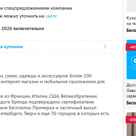
ими спецпредложениями компании
и можно уточнить на
сайте
Кухо
на м
а 2026 включительно
Бесп
ся купоном
-40
и, сумок, одежды и аксессуаров. Более 100
е интернет-магазин и мобильное приложение для
Дост
Лавк
в из Франции, Италии, США, Великобритании,
серв
аждого бренда подтверждено сертификатами
Бесп
тране бесплатна. Примерка и частичный выкуп
етербурга, Твери и еще 30 городов, в которых есть
-10