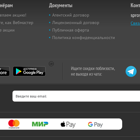
тнёрам
Документы
Кон
елаем акцию!
Агентский договор
spro
е, как Вебмастер
Лицензионный договор
Связ
е акции
Публичная оферта
Политика конфиденциальности
Ищите скидки поблизости,
не выходя из чата: