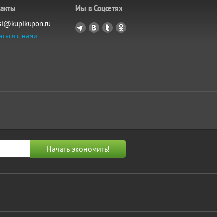
такты
Мы в Соцсетях
si@kupikupon.ru
аться с нами