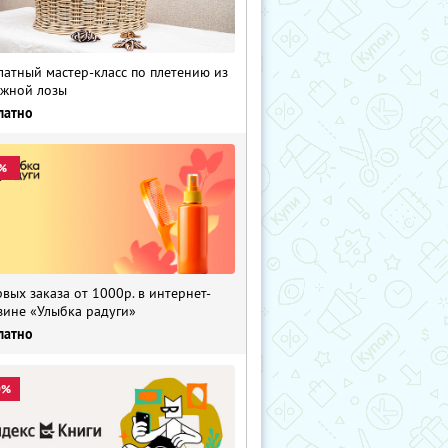
латный мастер-класс по плетению из
жной лозы
латно
%
рвых заказа от 1000р. в интернет-
зине «Улыбка радуги»
латно
0%