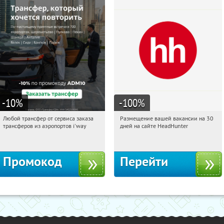
-10
%
-100
%
Любой трансфер от сервиса заказа
Размещение вашей вакансии на 30
19:19:13
Получи первым!
19:19:13
Получи первым!
трансферов из аэропортов i'way
дней на сайте HeadHunter
Россия
Россия
Промокод
Перейти