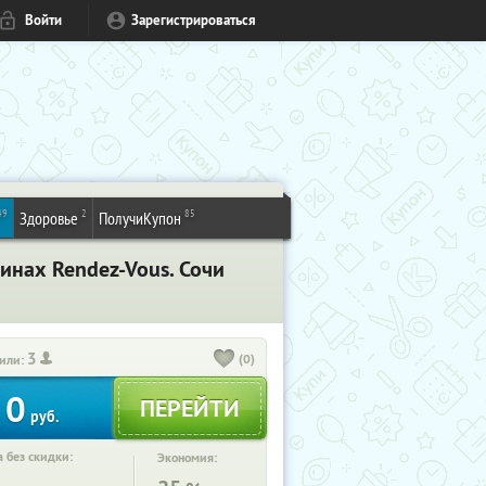
Войти
Зарегистрироваться
49
2
85
Здоровье
ПолучиКупон
зинах Rendez-Vous. Сочи
3
(0)
или:
0
руб.
 без скидки:
Экономия: