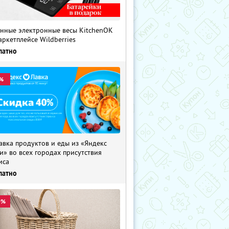
нные электронные весы KitchenOK
аркетплейсе Wildberries
латно
%
авка продуктов и еды из «Яндекс
и» во всех городах присутствия
иса
латно
0%