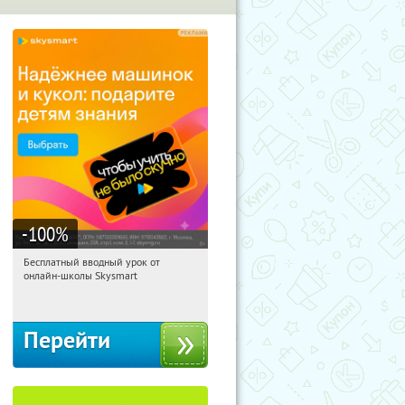
-100
%
Бесплатный вводный урок от
19:19:13
Получи первым!
онлайн-школы Skysmart
Россия
Перейти