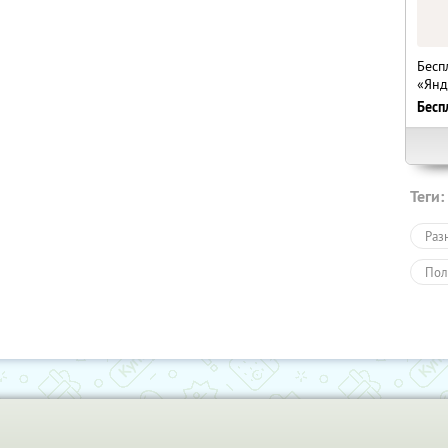
Бесп
«Янд
Бесп
Теги:
Раз
Пол