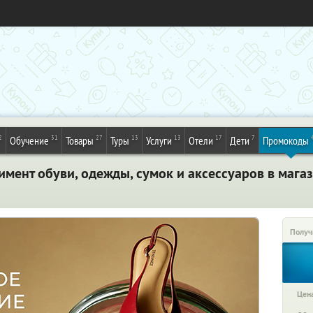
2
31
27
13
13
17
7
Обучение
Товары
Туры
Услуги
Отели
Дети
Промокоды
имент обуви, одежды, сумок и аксессуаров в мага
Получ
Цена