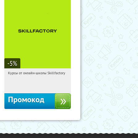
-5
%
Курсы от онлайн-школы Skillfactory
19:19:13
Получи первым!
Россия
Промокод