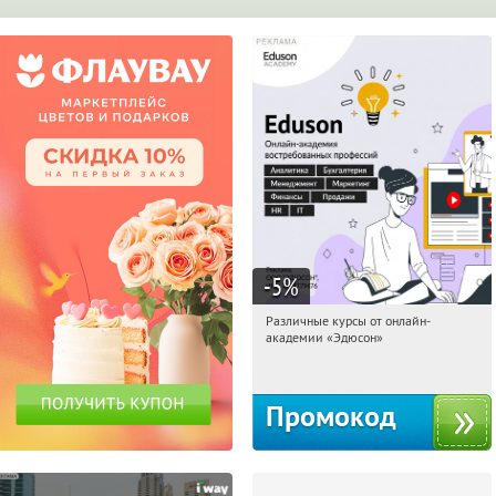
-5
%
Различные курсы от онлайн-
19:19:13
Получили:
2
академии «Эдюсон»
Россия
Промокод