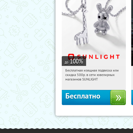
100
%
до
Бесплатная изящная подвеска или
19:19:13
Получили:
73
скидка 500р. в сети ювелирных
Россия
магазинов SUNLIGHT
Бесплатно