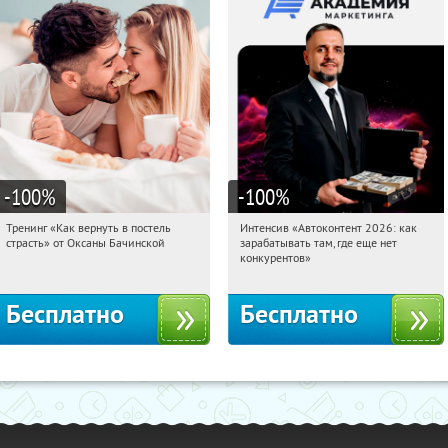
-100
%
-100
%
Тренинг «Как вернуть в постель
Интенсив «Автоконтент 2026: как
20:52:46
Получили:
16
20:52:46
Получили:
4
страсть» от Оксаны Бачинской
зарабатывать там, где еще нет
Россия
Россия
конкурентов»
Бесплатно
Бесплатно