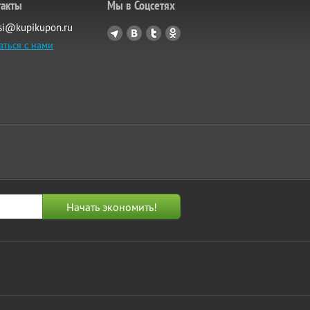
такты
Мы в Соцсетях
si@kupikupon.ru
аться с нами