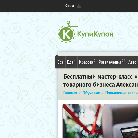
Сочи
6
2
25
Все
Еда
Красота
Развлечения
Авто
Бесплатный мастер-класс 
товарного бизнеса Алекса
Главная
Обучение
Повышение квали