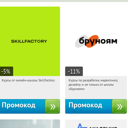
-5
%
-11
%
Курсы от онлайн-школы Skillfactory
Курсы по разработке, маркетингу,
20:52:46
Получи первым!
20:52:46
Получи первым!
дизайну и не только от школы
Россия
Россия
«Бруноям»
Промокод
Промокод