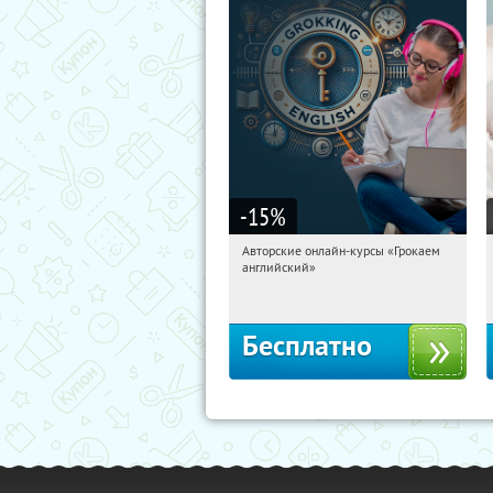
-15
%
Авторские онлайн-курсы «Грокаем
20:52:46
Получили:
4
английский»
Россия
Бесплатно