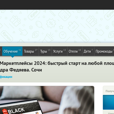
2
31
27
13
13
18
7
Обучение
Товары
Туры
Услуги
Отели
Дети
Промокоды
«Маркетплейсы 2024: быстрый старт на любой пло
ндра Федяева. Сочи
фикации
Получ
Цена