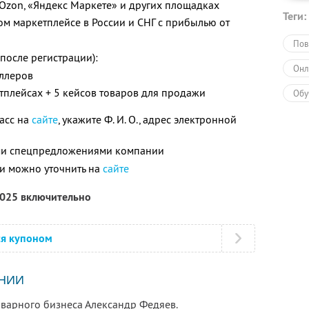
, Ozon, «Яндекс Маркете» и других площадках
Теги:
ом маркетплейсе в России и СНГ с прибылью от
Пов
 после регистрации):
Онл
еллеров
етплейсах + 5 кейсов товаров для продажи
Обу
ласс на
сайте
, укажите Ф. И. О., адрес электронной
ими спецпредложениями компании
и можно уточнить на
сайте
2025 включительно
ся купоном
НИИ
оварного бизнеса Александр Федяев.