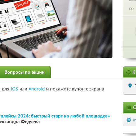
∞
Вопросы по акции
К
а для
IOS
или
Android
и покажите купон с экрана
О
плейсы 2024: быстрый старт на любой площадке»
i
лександра Федяева