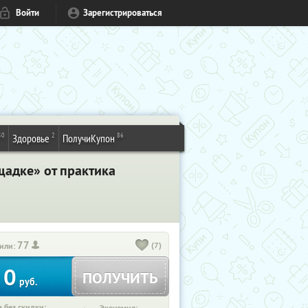
Войти
Зарегистрироваться
50
2
86
Здоровье
ПолучиКупон
щадке» от практика
77
(7)
или:
0
ПОЛУЧИТЬ
руб.
 без скидки: