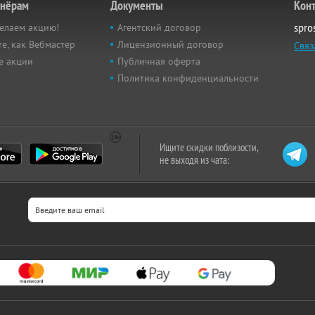
тнёрам
Документы
Кон
елаем акцию!
Агентский договор
spro
е, как Вебмастер
Лицензионный договор
Связ
е акции
Публичная оферта
Политика конфиденциальности
Ищите скидки поблизости,
не выходя из чата: