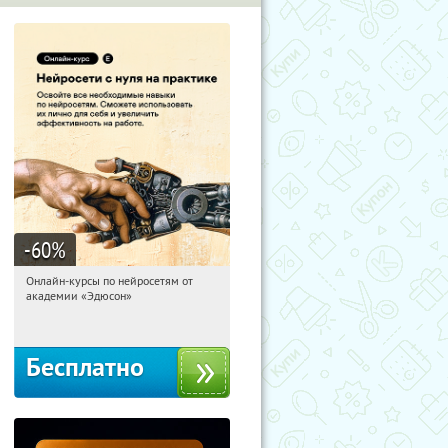
-60
%
Онлайн-курсы по нейросетям от
20:52:46
Получили:
6
академии «Эдюсон»
Москва
Бесплатно