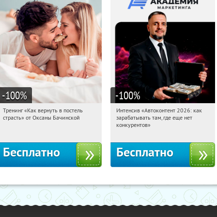
-100
%
-100
%
Тренинг «Как вернуть в постель
Интенсив «Автоконтент 2026: как
19:10:29
Получили:
16
19:10:29
Получили:
4
страсть» от Оксаны Бачинской
зарабатывать там, где еще нет
Россия
Россия
конкурентов»
Бесплатно
Бесплатно