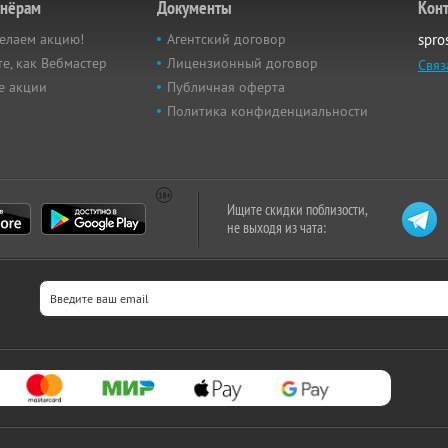
тнёрам
Документы
Кон
елаем акцию!
Агентский договор
spro
е, как Вебмастер
Лицензионный договор
Связ
е акции
Публичная оферта
Политика конфиденциальности
Ищите скидки поблизости,
не выходя из чата: