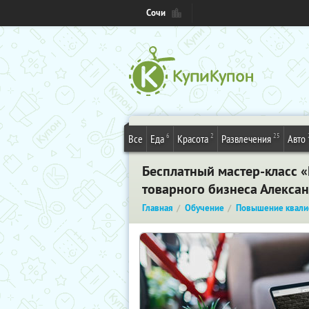
Сочи
6
2
25
Все
Еда
Красота
Развлечения
Авто
Бесплатный мастер-класс 
товарного бизнеса Алекса
Главная
Обучение
Повышение квали