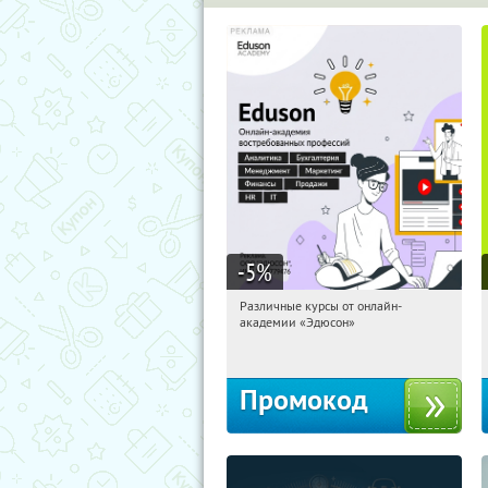
-5
%
Различные курсы от онлайн-
19:10:29
Получили:
2
академии «Эдюсон»
Россия
Промокод