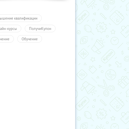
ышение квалификации
айн-курсы
ПолучиКупон
чение
Обучение