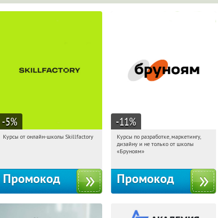
-5
%
-11
%
Курсы от онлайн-школы Skillfactory
Курсы по разработке, маркетингу,
19:10:29
Получи первым!
19:10:29
Получи первым!
дизайну и не только от школы
Россия
Россия
«Бруноям»
Промокод
Промокод