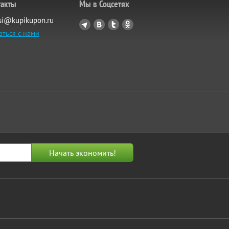
такты
Мы в Соцсетях
si@kupikupon.ru
аться с нами