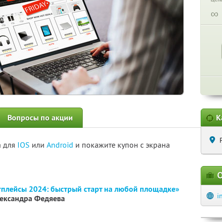
∞
Вопросы по акции
К
а для
IOS
или
Android
и покажите купон с экрана
О
плейсы 2024: быстрый старт на любой площадке»
i
лександра Федяева