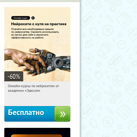
-60
%
Онлайн-курсы по нейросетям от
19:10:29
Получили:
6
академии «Эдюсон»
Москва
Бесплатно