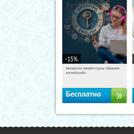
-15
%
Авторские онлайн-курсы «Грокаем
19:10:29
Получили:
4
английский»
Россия
Бесплатно