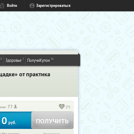
Войти
Зарегистрироваться
50
2
86
Здоровье
ПолучиКупон
щадке» от практика
77
(7)
или:
0
ПОЛУЧИТЬ
руб.
 без скидки: