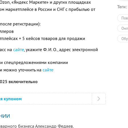
, Ozon, «Яндекс Маркете» и других площадках
Теги:
ом маркетплейсе в России и СНГ с прибылью от
Пов
 после регистрации):
Онл
еллеров
етплейсах + 5 кейсов товаров для продажи
Обу
ласс на
сайте
, укажите Ф. И. О., адрес электронной
ими спецпредложениями компании
и можно уточнить на
сайте
2025 включительно
ся купоном
НИИ
оварного бизнеса Александр Федяев.