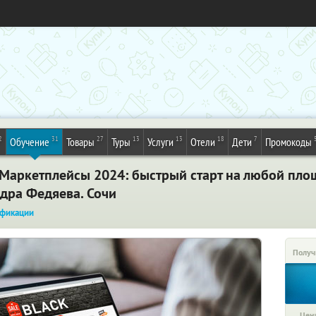
2
31
27
13
13
18
7
Обучение
Товары
Туры
Услуги
Отели
Дети
Промокоды
«Маркетплейсы 2024: быстрый старт на любой пло
ндра Федяева. Сочи
фикации
Получ
Цена