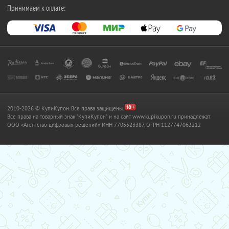
Принимаем к оплате:
2010-2026 © КупиКупон. Все права защищены.
Все права на товарный знак "КупиКупон" и на сайт www.kupikupon.ru принадлежат
OOO «Агентство цифровых решений» ИНН 7705523387, ОГРН 1127747063212