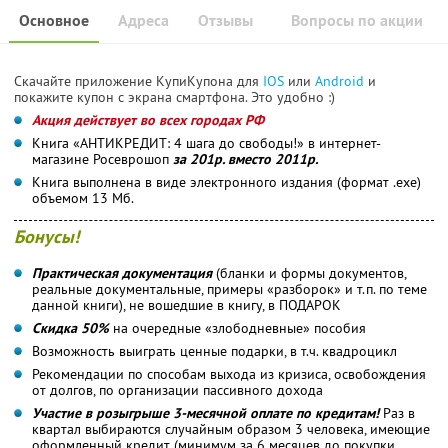
Основное
Адреса
Отзывы
Вопросы по акции
Скачайте приложение КупиКупона для
IOS
или
Android
и
покажите купон с экрана смартфона. Это удобно :)
Акция действует во всех городах РФ
Книга «АНТИКРЕДИТ: 4 шага до свободы!» в интернет-
магазине Росеврошоп
за 201р. вместо 2011р.
Книга выполнена в виде электронного издания (формат .exe)
объемом 13 Мб.
Бонусы!
Практическая документация
(бланки и формы документов,
реальные документальные, примеры «разборок» и т.п. по теме
данной книги), не вошедшие в книгу, в ПОДАРОК
Скидка 50%
на очередные «злободневные» пособия
Возможность выиграть ценные подарки, в т.ч. квадроцикл
Рекомендации по способам выхода из кризиса, освобождения
от долгов, по организации пассивного дохода
Участие в розыгрыше 3-месячной оплате по кредитам!
Раз в
квартал выбираются случайным образом 3 человека, имеющие
оформленный кредит (минимум за 6 месяцев до покупки