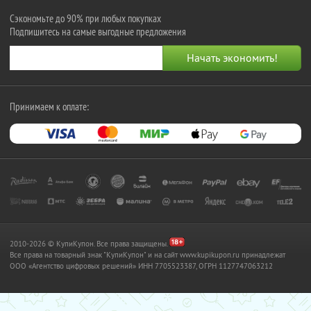
Сэкономьте до 90% при любых покупках
Подпишитесь на самые выгодные предложения
Принимаем к оплате:
2010-2026 © КупиКупон. Все права защищены.
Все права на товарный знак "КупиКупон" и на сайт www.kupikupon.ru принадлежат
OOO «Агентство цифровых решений» ИНН 7705523387, ОГРН 1127747063212