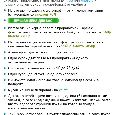
Скачайте приложение КупиКупона для
IOS
или
Android
и
покажите купон с экрана смартфона. Это удобно :)
Изготовление шаржа с фотографии от интернет-компании
funkypaint.ru со
скидкой 70%
Изготовление черно-белого с проработкой шаржа с
фотографии от интернет-компании funkypaint.ru всего за
660р.
вместо 2200р.
Изготовление цветного шаржа с фотографии от интернет-
компании funkypaint.ru всего за
1160р. вместо 3850р.
Акция проходит во всех городах России
Один купон даёт право на приобретение одного
эксклюзивного шаржа
Срок изготовления шаржа от
10 до 25 дней
Один купон действует на одного человека
Вы можете купить сколько угодно купонов для себя и в
подарок!
Купон можно активировать на
сайте
Для этого необходимо ввести код купона
(6 символов после
знака #)
в поле «Код скидки» и нажать «Заказать шарж», после
ввести адрес электронной почты, на который придет
инструкция для заказа
Технические требования будут отправлены вам на почту после