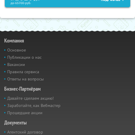
до
65700
руб.
Компания
Основное
Публикации о нас
Вакансии
Правила сервиса
Ответы на вопросы
Бизнес-Партнёрам
Давайте сделаем акцию!
Заработайте, как Вебмастер
Прошедшие акции
Документы
Агентский договор