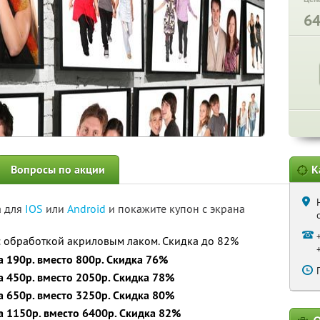
6
Вопросы по акции
К
а для
IOS
или
Android
и покажите купон с экрана
с обработкой акриловым лаком. Скидка до 82%
а 190р. вместо 800р. Скидка 76%
а 450р. вместо 2050р. Скидка 78%
а 650р. вместо 3250р. Скидка 80%
а 1150р. вместо 6400р. Скидка 82%