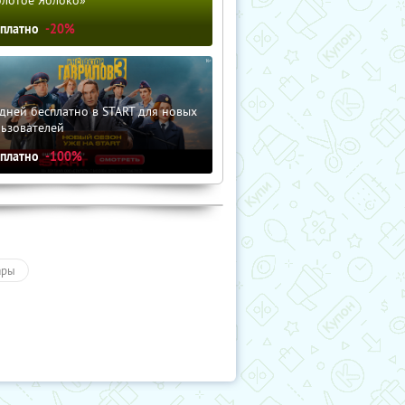
сплатно
-20%
дней бесплатно в START для новых
льзователей
сплатно
-100%
ары