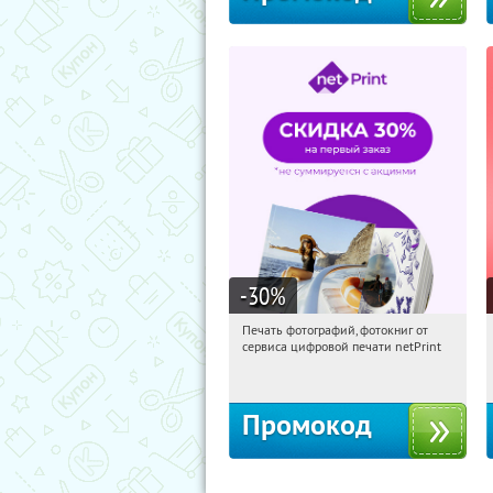
-30
%
Печать фотографий, фотокниг от
10:57:02
Получили:
4
сервиса цифровой печати netPrint
Россия
Промокод