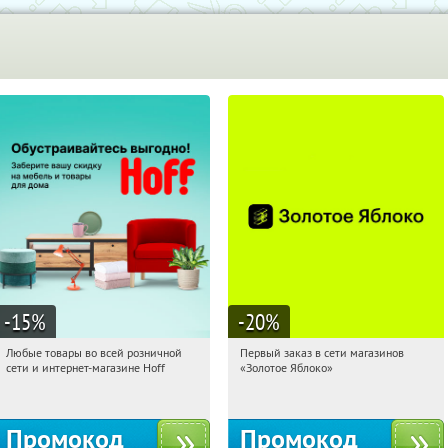
-15
%
-20
%
Любые товары во всей розничной
Первый заказ в сети магазинов
10:57:02
Получили:
83
10:57:02
Получи первым!
сети и интернет-магазине Hoff
«Золотое Яблоко»
Москва, 1-й Волоколамский проезд,
Россия
10с1
Промокод
Промокод