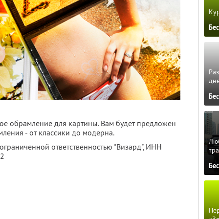
Кур
Бе
Ра
дне
Бе
ное обрамление для картины. Вам будет предложен
ения - от классики до модерна.
Люб
 ограниченной ответственностью "Визард",
ИНН
тра
02
Бе
Пер
«З