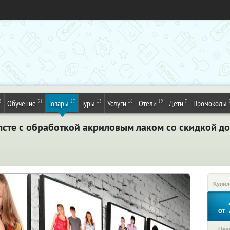
3
31
27
13
16
19
7
Обучение
Товары
Туры
Услуги
Отели
Дети
Промокоды
лсте с обработкой акриловым лаком со скидкой д
Купил
от
Цена