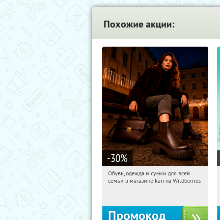
Похожие акции:
-30
%
Обувь, одежда и сумки для всей
10:57:02
Получили:
32
семьи в магазине kari на Wildberries
Россия
Промокод