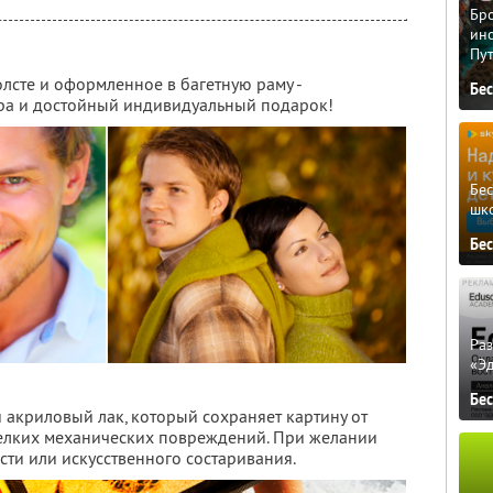
Бро
ино
Пу
лсте и оформленное в багетную раму -
Бе
ра и достойный индивидуальный подарок!
Бе
шк
Бе
Ра
«Э
Бе
 акриловый лак, который сохраняет картину от
мелких механических повреждений. При желании
ти или искусственного состаривания.