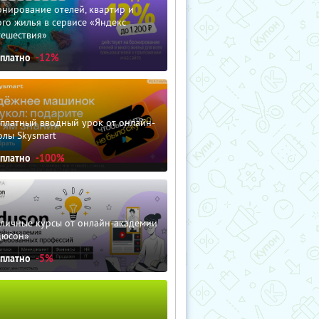
нирование отелей, квартир и
го жилья в сервисе «Яндекс
тешествия»
сплатно
-12%
сплатный вводный урок от онлайн-
олы Skysmart
сплатно
-100%
зличные курсы от онлайн-академии
дюсон»
сплатно
-5%