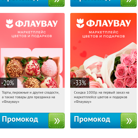
-20
%
-33
%
Торты, пирожные и другие сладости,
Скидка 1000р. на первый заказ на
10:57:02
Получили:
6
10:57:02
Получили:
18
а также товары для праздника на
маркетплейсе цветов и подарков
Россия
Россия
«Флаувау»
«Флаувау»
Промокод
Промокод