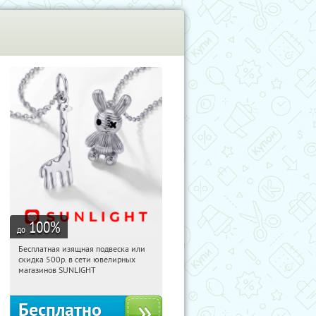
100
%
до
Бесплатная изящная подвеска или
10:57:02
Получили:
74
скидка 500р. в сети ювелирных
Россия
магазинов SUNLIGHT
Бесплатно