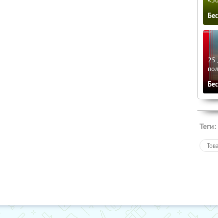
Бе
25 
по
Бе
Теги:
Тов