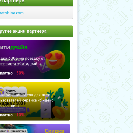
 партнере:
hatohina.com
ругие акции партнера
дка 300р. на поездку от
ршеринга «Ситидрайв»
сплатно
-50%
нирование отеля для всех
ьзователей сервиса «Яндекс
тешествия»
сплатно
-10%