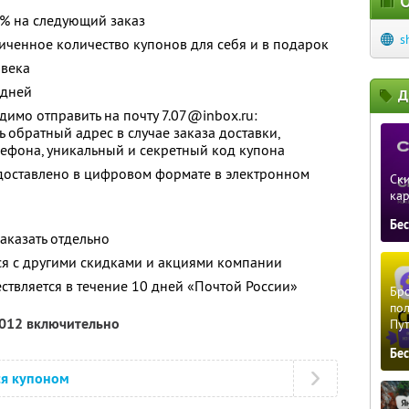
О
0% на следующий заказ
s
ченное количество купонов для себя и в подарок
овека
 дней
Д
имо отправить на почту 7.07@inbox.ru:
ь обратный адрес в случае заказа доставки,
ефона, уникальный и секретный код купона
оставлено в цифровом формате в электронном
Ски
ка
Бе
аказать отдельно
ся с другими скидками и акциями компании
ствляется в течение 10 дней «Почтой России»
Бро
пол
2012 включительно
Пу
Бе
ся купоном