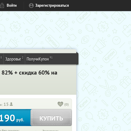
Войти
Зарегистрироваться
55
2
91
Здоровье
ПолучиКупон
о 82% + скидка 60% на
15
(0)
и:
190
КУПИТЬ
руб.
 без скидки: