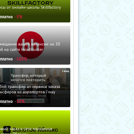
сы от онлайн-школы Skillfactory
сплатно
-5%
змещение вашей вакансии на 30
й на сайте HeadHunter
сплатно
-100%
ой трансфер от сервиса заказа
нсферов из аэропортов i'way
сплатно
-10%
вый заказ в сети магазинов
олотое Яблоко»