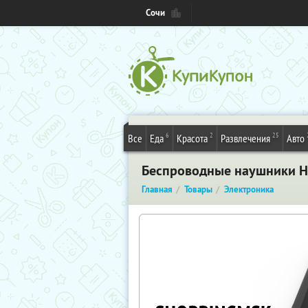
Сочи
6
2
25
Все
Еда
Красота
Развлечения
Авто
Беспроводные наушники HB
Главная
Товары
Электроника