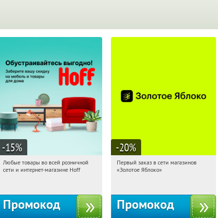
-15
%
-20
%
Любые товары во всей розничной
Первый заказ в сети магазинов
01:12:46
Получили:
83
01:12:46
Получи первым!
сети и интернет-магазине Hoff
«Золотое Яблоко»
Москва, 1-й Волоколамский проезд,
Россия
10с1
Промокод
Промокод