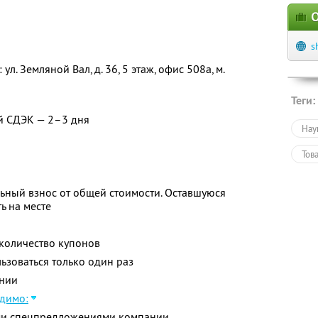
О
s
л. Земляной Вал, д. 36, 5 этаж, офис 508а, м.
Теги:
й СДЭК — 2–3 дня
Нау
Тов
ьный взнос от общей стоимости. Оставшуюся
ь на месте
количество купонов
зоваться только один раз
нии
димо:
ими спецпредложениями компании