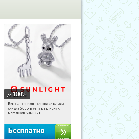
100
%
до
Бесплатная изящная подвеска или
01:12:46
Получили:
73
скидка 500р. в сети ювелирных
Россия
магазинов SUNLIGHT
Бесплатно