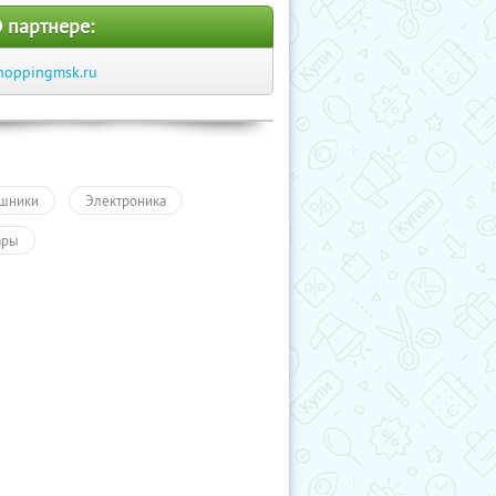
 партнере:
hoppingmsk.ru
шники
Электроника
ары