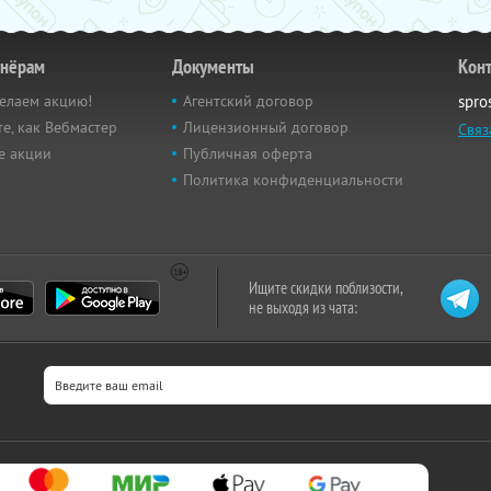
тнёрам
Документы
Кон
елаем акцию!
Агентский договор
spro
е, как Вебмастер
Лицензионный договор
Связ
е акции
Публичная оферта
Политика конфиденциальности
Ищите скидки поблизости,
не выходя из чата: