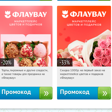
-20
%
-33
%
Торты, пирожные и другие сладости,
Скидка 1000р. на первый заказ на
01:12:46
Получили:
6
01:12:46
Получили:
18
а также товары для праздника на
маркетплейсе цветов и подарков
Россия
Россия
«Флаувау»
«Флаувау»
Промокод
Промокод