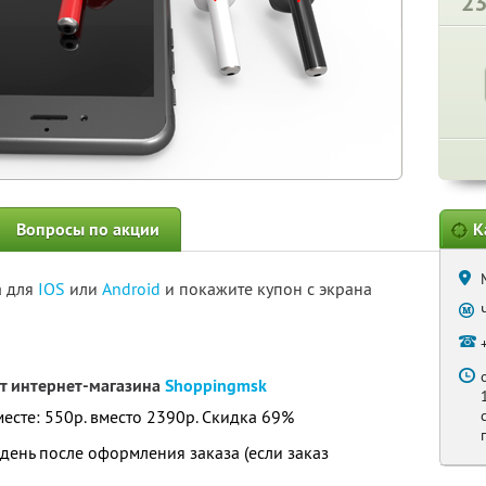
2
Вопросы по акции
К
а для
IOS
или
Android
и покажите купон с экрана
т интернет-магазина
Shoppingmsk
месте: 550р. вместо 2390р. Скидка 69%
день после оформления заказа (если заказ