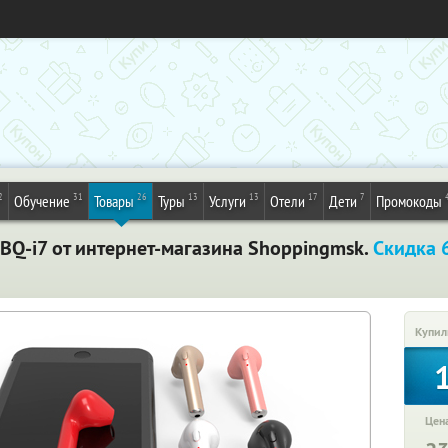
2
31
26
13
13
17
7
Обучение
Товары
Туры
Услуги
Отели
Дети
Промокоды
Q-i7 от интернет-магазина Shoppingmsk.
Скидка 
Купил
Цена