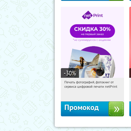
-30
%
Печать фотографий, фотокниг от
01:12:46
Получили:
4
сервиса цифровой печати netPrint
Россия
Промокод