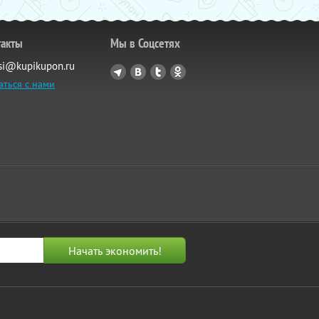
такты
Мы в Соцсетях
si@kupikupon.ru
аться с нами