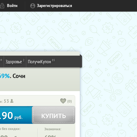
Войти
Зарегистрироваться
49
2
85
Здоровье
ПолучиКупон
69%
. Сочи
53
(0)
и:
190
КУПИТЬ
руб.
 без скидки:
Экономия: