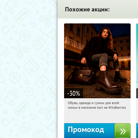
Похожие акции:
-30
%
Обувь, одежда и сумки для всей
01:12:46
Получили:
30
семьи в магазине kari на Wildberries
Россия
Промокод