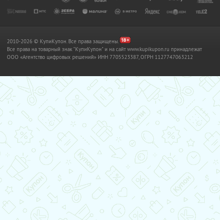
2010-2026 © КупиКупон. Все права защищены.
Все права на товарный знак "КупиКупон" и на сайт www.kupikupon.ru принадлежат
OOO «Агентство цифровых решений» ИНН 7705523387, ОГРН 1127747063212