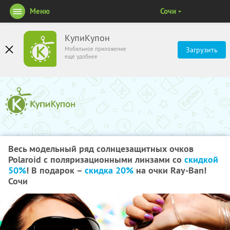
Меню
Сочи
КупиКупон
Мобильное приложение
Загрузить
ещё удобнее
Весь модельный ряд солнцезащитных очков
Polaroid с поляризационными линзами со
скидкой
50%
! В подарок –
скидка 20%
на очки Ray-Ban!
Сочи