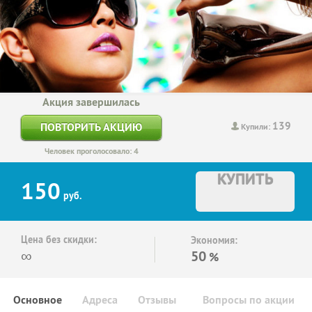
Акция завершилась
139
ПОВТОРИТЬ АКЦИЮ
Купили:
Человек проголосовало: 4
КУПИТЬ
150
руб.
Цена без скидки:
Экономия:
∞
50
%
Основное
Адреса
Отзывы
Вопросы по акции