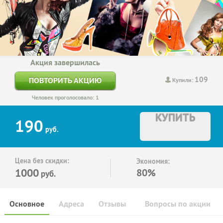
Акция завершилась
109
ПОВТОРИТЬ АКЦИЮ
Купили:
Человек проголосовало: 1
КУПИТЬ
190
руб.
Цена без скидки:
Экономия:
1000
80%
руб.
Основное
Адреса
Отзывы
Вопросы по акции