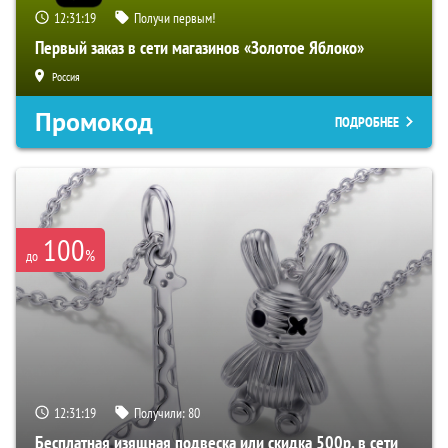
12:31:18
Получи первым!
Первый заказ в сети магазинов «Золотое Яблоко»
Россия
Промокод
ПОДРОБНЕЕ
100
%
до
12:31:18
Получили:
80
Бесплатная изящная подвеска или скидка 500р. в сети