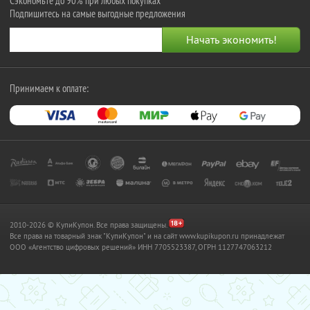
Сэкономьте до 90% при любых покупках
Подпишитесь на самые выгодные предложения
Принимаем к оплате:
2010-2026 © КупиКупон. Все права защищены.
Все права на товарный знак "КупиКупон" и на сайт www.kupikupon.ru принадлежат
OOO «Агентство цифровых решений» ИНН 7705523387, ОГРН 1127747063212