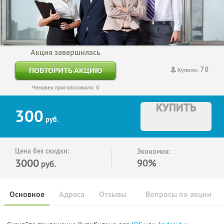
Акция завершилась
78
ПОВТОРИТЬ АКЦИЮ
Купили:
Человек проголосовало: 0
КУПИТЬ
300
руб.
Цена без скидки:
Экономия:
3000
90%
руб.
Основное
Адреса
Отзывы
Вопросы по акции