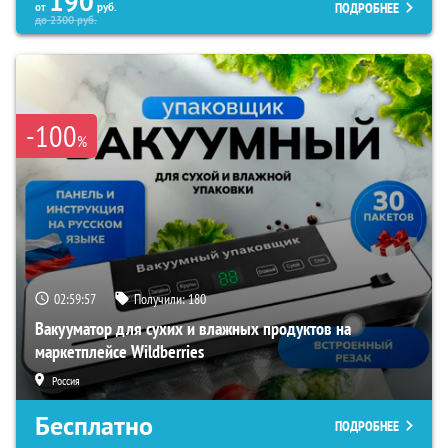
190
ПОДРОБНЕЕ
от
руб.
до
2300
руб.
-100
%
02:59:57
Получили:
180
Вакууматор для сухих и влажных продуктов на
маркетплейсе Wildberries
Россия
Бесплатно
ПОДРОБНЕЕ