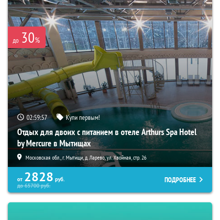
30
%
до
02:59:57
Купи первым!
Отдых для двоих с питанием в отеле Arthurs Spa Hotel
by Mercure в Мытищах
Московская обл., г. Мытищи, д. Ларево, ул. Хвойная, стр. 26
2828
ПОДРОБНЕЕ
от
руб.
до
65700
руб.