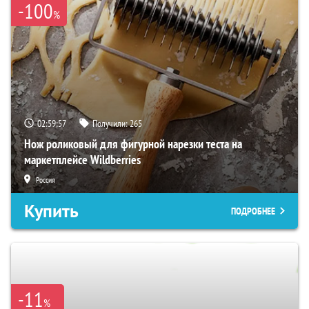
-100
%
02:59:57
Получили:
265
Нож роликовый для фигурной нарезки теста на
маркетплейсе Wildberries
Россия
Купить
ПОДРОБНЕЕ
-11
%