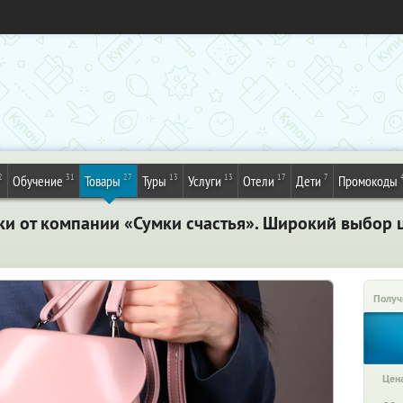
2
31
27
13
13
17
7
Обучение
Товары
Туры
Услуги
Отели
Дети
Промокоды
ки от компании «Сумки счастья». Широкий выбор 
Получ
Цена