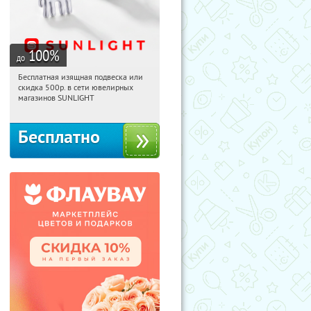
100
%
до
Бесплатная изящная подвеска или
22:49:37
Получили:
74
скидка 500р. в сети ювелирных
Россия
магазинов SUNLIGHT
Бесплатно