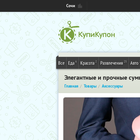
Сочи
6
2
25
Все
Еда
Красота
Развлечения
Авто
Элегантные и прочные сум
Главная
Товары
Аксессуары