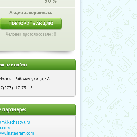
50
%
Акция завершилась
ПОВТОРИТЬ АКЦИЮ
Человек проголосовало: 0
ак нас найти
Москва, Рабочая улица, 4А
+7(977)117-73-18
 партнере:
umki-schastya.ru
k.com
ww.instagram.com