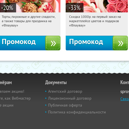
-20
%
-33
%
Торты, пирожные и другие сладости,
Скидка 1000р. на первый заказ на
22:49:37
Получили:
6
22:49:37
Получили:
18
а также товары для праздника на
маркетплейсе цветов и подарков
Россия
Россия
«Флаувау»
«Флаувау»
Промокод
Промокод
тнёрам
Документы
Кон
елаем акцию!
Агентский договор
spro
е, как Вебмастер
Лицензионный договор
Связ
е акции
Публичная оферта
Политика конфиденциальности