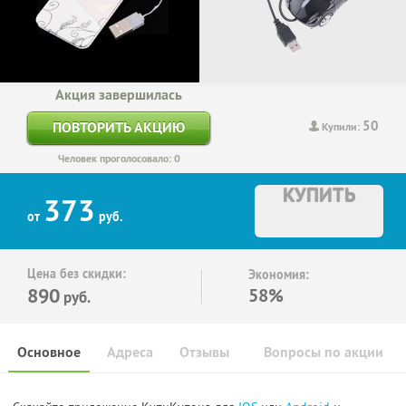
Акция завершилась
50
ПОВТОРИТЬ АКЦИЮ
Купили:
Человек проголосовало: 0
КУПИТЬ
373
от
руб.
Цена без скидки:
Экономия:
890
58%
руб.
Основное
Адреса
Отзывы
Вопросы по акции