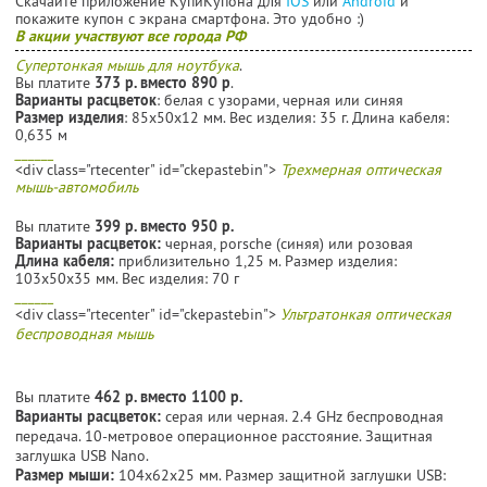
Скачайте приложение КупиКупона для
IOS
или
Android
и
покажите купон с экрана смартфона. Это удобно :)
В акции участвуют все города РФ
Супертонкая мышь для ноутбука
.
Вы платите
373 р. вместо 890 р
.
Варианты расцветок
: белая с узорами, черная или синяя
Размер изделия
: 85х50х12 мм. Вес изделия: 35 г. Длина кабеля:
0,635 м
______
<div class="rtecenter" id="ckepastebin">
Трехмерная оптическая
мышь-автомобиль
Вы платите
399 р. вместо 950 р.
Варианты расцветок:
черная, porsche (синяя) или розовая
Длина кабеля:
приблизительно 1,25 м. Размер изделия:
103x50x35 мм. Вес изделия: 70 г
______
<div class="rtecenter" id="ckepastebin">
Ультратонкая оптическая
беспроводная мышь
Вы платите
462 р. вместо 1100 р.
Варианты расцветок:
серая или черная. 2.4 GHz беспроводная
передача. 10-метровое операционное расстояние. Защитная
заглушка USB Nano.
Размер мыши:
104x62x25 мм. Размер защитной заглушки USB: