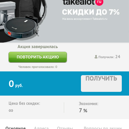
Акция завершилась
24
ПОВТОРИТЬ АКЦИЮ
Получили:
Человек проголосовало: 0
ПОЛУЧИТЬ
0
руб.
Цена без скидки:
Экономия:
∞
7
%
Основное
Адреса
Отзывы
Вопросы по акции