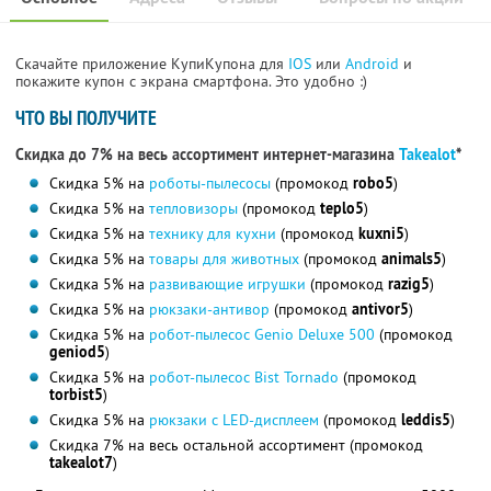
Скачайте приложение КупиКупона для
IOS
или
Android
и
покажите купон с экрана смартфона. Это удобно :)
ЧТО ВЫ ПОЛУЧИТЕ
Скидка до 7% на весь ассортимент интернет-магазина
Takealot
*
Скидка 5% на
роботы-пылесосы
(промокод
robo5
)
Скидка 5% на
тепловизоры
(промокод
teplo5
)
Скидка 5% на
технику для кухни
(промокод
kuxni5
)
Скидка 5% на
товары для животных
(промокод
animals5
)
Скидка 5% на
развивающие игрушки
(промокод
razig5
)
Скидка 5% на
рюкзаки-антивор
(промокод
antivor5
)
Скидка 5% на
робот-пылесос Genio Deluxe 500
(промокод
geniod5
)
Скидка 5% на
робот-пылесос Bist Tornado
(промокод
torbist5
)
Скидка 5% на
рюкзаки с LED-дисплеем
(промокод
leddis5
)
Скидка 7% на весь остальной ассортимент (промокод
takealot7
)