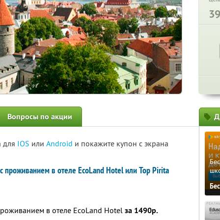
3
Вопросы по акции
Д
а для
IOS
или
Android
и покажите купон с экрана
Бе
 проживанием в отеле EcoLand Hotel или Top Pirita
шк
Бе
проживанием в отеле EcoLand Hotel
за 1490р.