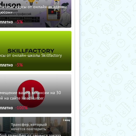
зличные курсы от онлайн-академии
дюсон»
сплатно
-5%
сы от онлайн-школы Skillfactory
сплатно
-5%
змещение вашей вакансии на 30
й на сайте HeadHunter
сплатно
-100%
ой трансфер от сервиса заказа