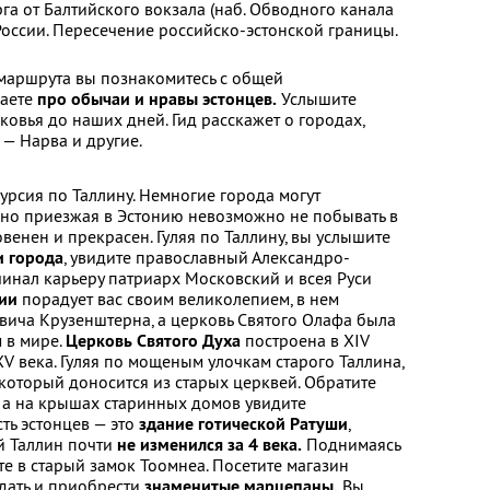
рга от Балтийского вокзала (наб. Обводного канала
России. Пересечение российско-эстонской границы.
и маршрута вы познакомитесь с общей
наете
про обычаи и нравы эстонцев.
Услышите
овья до наших дней. Гид расскажет о городах,
 — Нарва и другие.
урсия по Таллину. Немногие города могут
, но приезжая в Эстонию невозможно не побывать в
венен и прекрасен. Гуляя по Таллину, вы услышите
и города
, увидите православный Александро-
чинал карьеру патриарх Московский и всея Руси
ии
порадует вас своим великолепием, в нем
вича Крузенштерна, а церковь Святого Олафа была
 в мире.
Церковь Святого Духа
построена в XIV
 XV века. Гуляя по мощеным улочкам старого Таллина,
 который доносится из старых церквей. Обратите
 а на крышах старинных домов увидите
ть эстонцев — это
здание готической Ратуши
,
ый Таллин почти
не изменился за 4 века.
Поднимаясь
те в старый замок Тоомнеа. Посетите магазин
дать и приобрести
знаменитые марцепаны.
Вы