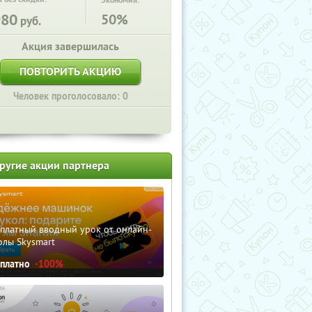
Экономия:
980
50%
руб.
Акция завершилась
ПОВТОРИТЬ АКЦИЮ
Человек проголосовало: 0
ругие акции партнера
сплатный вводный урок от онлайн-
олы Skysmart
сплатно
-100%