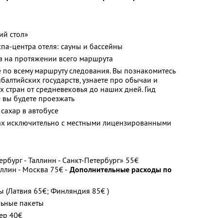
ий стол»
па-центра отеля: сауны и бассейны
а на протяжении всего маршрута
по всему маршруту следования. Вы познакомитесь
балтийских государств, узнаете про обычаи и
х стран от средневековья до наших дней. Гид
е вы будете проезжать
 сахар в автобусе
ах исключительно с местными лицензированными
рбург - Таллинн - Санкт-Петербург» 55€
ллин - Москва 75€ -
Дополнительные расходы по
 (Латвия 65€; Финляндия 85€ )
льные пакеты
ер 40€