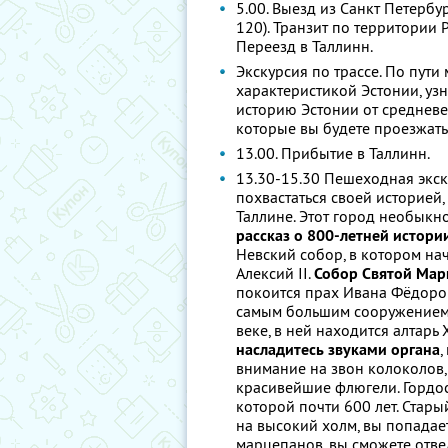
5.00. Выезд из Санкт Петербу
120). Транзит по территории 
Переезд в Таллинн.
Экскурсия по трассе. По пут
характеристикой Эстонии, уз
историю Эстонии от средневек
которые вы будете проезжать
13.00. Прибытие в Таллинн.
13.30-15.30 Пешеходная экск
похвастаться своей историей
Таллине. Этот город необыкно
рассказ о 800-летней истори
Невский собор, в котором на
Алексий II.
Собор Святой Мар
покоится прах Ивана Фёдоро
самым большим сооружением
веке, в ней находится алтарь
насладитесь звуками органа
,
внимание на звон колоколов,
красивейшие флюгели. Гордос
которой почти 600 лет. Стар
на высокий холм, вы попадае
марцепанов, вы сможете отве