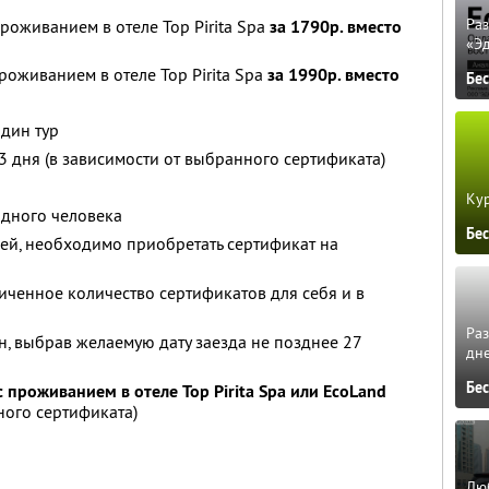
Ра
роживанием в отеле Top Pirita Spa
за 1790р. вместо
«Э
роживанием в отеле Top Pirita Spa
за 1990р. вместо
Бе
один тур
3 дня (в зависимости от выбранного сертификата)
Кур
одного человека
Бе
ей, необходимо приобретать сертификат на
ченное количество сертификатов для себя и в
Ра
, выбрав желаемую дату заезда не позднее 27
дне
Бе
 проживанием в отеле Top Pirita Spa или EcoLand
ного сертификата)
Люб