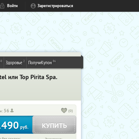
Войти
Зарегистрироваться
50
2
86
Здоровье
ПолучиКупон
 или Top Pirita Spa.
56
(0)
и:
1490
КУПИТЬ
руб.
 без скидки: