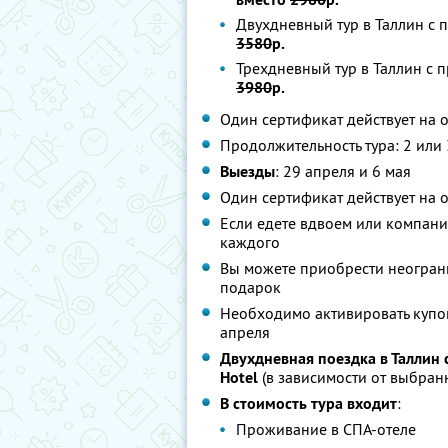
Двухдневный тур в Таллин с п
3580
р.
Трехдневный тур в Таллин с п
3980
р.
Один сертификат действует на 
Продолжительность тура: 2 или 
Выезды
: 29 апреля и 6 мая
Один сертификат действует на 
Если едете вдвоем или компани
каждого
Вы можете приобрести неограни
подарок
Необходимо активировать купон
апреля
Двухдневная поездка в Таллин с
Hotel
(в зависимости от выбран
В стоимость тура входит
:
Проживание в СПА-отеле