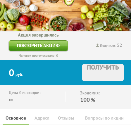
Акция завершилась
52
ПОВТОРИТЬ АКЦИЮ
Получили:
Человек проголосовало: 0
ПОЛУЧИТЬ
0
руб.
Цена без скидки:
Экономия:
∞
100
%
Основное
Адреса
Отзывы
Вопросы по акции