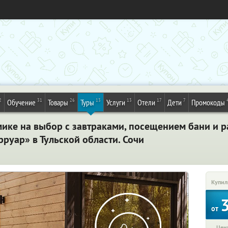
2
31
26
13
13
17
7
Обучение
Товары
Туры
Услуги
Отели
Дети
Промокоды
мике на выбор с завтраками, посещением бани и 
руар» в Тульской области. Сочи
Купил
от
Цена