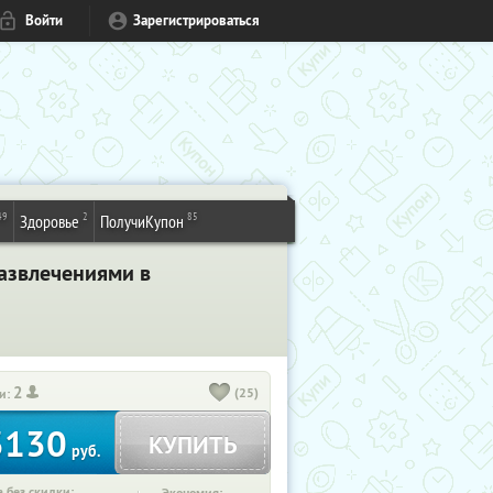
Войти
Зарегистрироваться
49
2
85
Здоровье
ПолучиКупон
развлечениями в
2
(25)
и:
3130
КУПИТЬ
руб.
 без скидки: