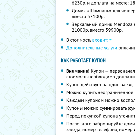
6230р. и доплата на месте: 1
Домик «Шампань» для четверы
вместо 37100р.
Зеркальный домик Mendoza дл
21000р. вместо 39900р.
В стоимость
входит:
Дополнительные услуги
оплачив
КАК РАБОТАЕТ КУПОН
Внимание!
Купон — первоначал
стоимость необходимо доплатит
Купон действует на один заезд
Можно купить неограниченное 
Каждым купоном можно восполь
Купоны можно суммировать (су
Перед покупкой купона уточни
После этого забронируйте доми
заезда, номер телефона, номер 