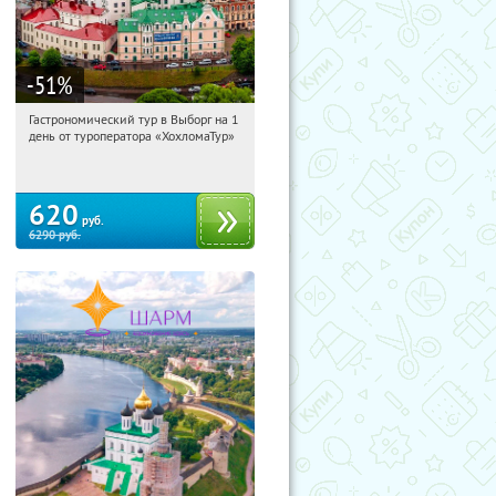
-51
%
Гастрономический тур в Выборг на 1
01:03:42
Купи первым!
день от туроператора «ХохломаТур»
Сенная площадь
620
руб.
6290
руб.