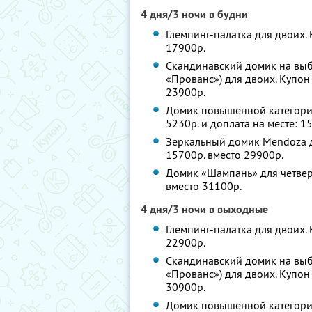
4 дня/3 ночи в будни
Глемпинг-палатка для двоих. 
17900р.
Скандинавский домик на выбо
«Прованс») для двоих. Купон 
23900р.
Домик повышенной категории н
5230р. и доплата на месте: 1
Зеркальный домик Mendoza дл
15700р. вместо 29900р.
Домик «Шампань» для четверы
вместо 31100р.
4 дня/3 ночи в выходные
Глемпинг-палатка для двоих. 
22900р.
Скандинавский домик на выбо
«Прованс») для двоих. Купон 
30900р.
Домик повышенной категории н