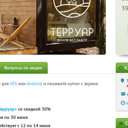
3
Вопросы по акции
К
а для
IOS
или
Android
и покажите купон с экрана
Терруар»
со скидкой 30%
ая по 30 июня
О
йствует с 12 по 14 июня