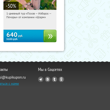
-50
%
1-дневный тур «Псков — Изборск —
01:03:42
Купили:
12
Печоры» от компании «Шарм»
Достоевская
640
руб.
5100
руб.
такты
Мы в Соцсетях
si@kupikupon.ru
аться с нами