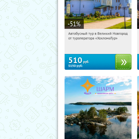
-51
%
Автобусный тур в Великий Новгород
01:03:42
Купили:
2
от туроператора «ХохломаТур»
Сенная площадь
510
руб.
5190
руб.