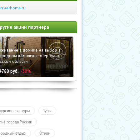
erruarhome.ru
ругие акции партнера
оживание в домике на выбор в
ородном комплексе «Терруар» в
ьской области
4780
руб.
-30%
курсионные туры
Туры
гие города России
ородный отдых
Отели