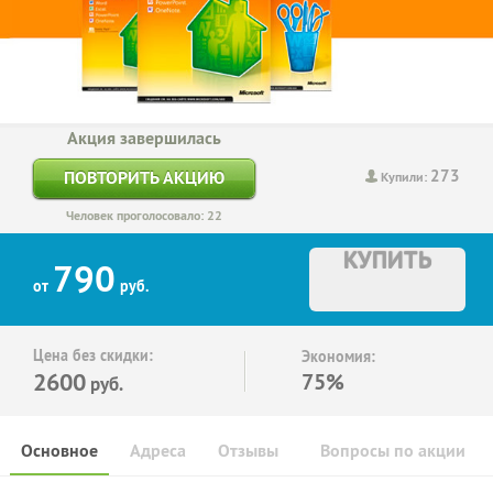
Акция завершилась
273
ПОВТОРИТЬ АКЦИЮ
Купили:
Человек проголосовало: 22
КУПИТЬ
790
от
руб.
Цена без скидки:
Экономия:
2600
75%
руб.
Основное
Адреса
Отзывы
Вопросы по акции