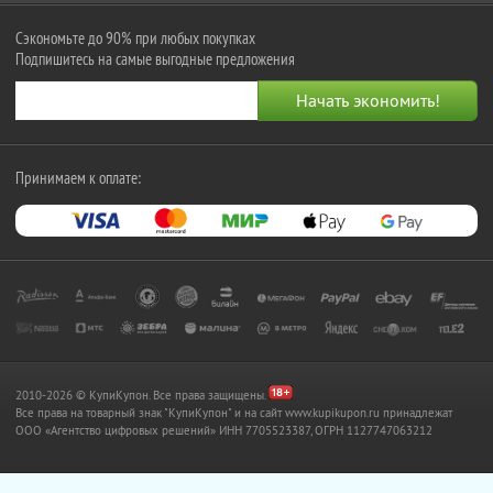
Сэкономьте до 90% при любых покупках
Подпишитесь на самые выгодные предложения
Принимаем к оплате:
2010-2026 © КупиКупон. Все права защищены.
Все права на товарный знак "КупиКупон" и на сайт www.kupikupon.ru принадлежат
OOO «Агентство цифровых решений» ИНН 7705523387, ОГРН 1127747063212