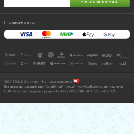
Принимаем к оплате:
2010-2026 © КупиКупон. Все права защищены.
Все права на товарный знак "КупиКупон" и на сайт www.kupikupon.ru принадлежат
OOO «Агентство цифровых решений» ИНН 7705523387, ОГРН 1127747063212