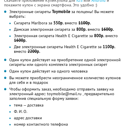
Скачайте приложение КупиКупона для
IOS
или
Android
и
покажите купон с экрана смартфона. Это удобно :)
Электронные сигареты
Toymobile
за полцены! Вы можете
выбрать:
Сигарета Marlbora за
550р.
вместо
1100
р.
Дамская электронная сигарета за
800р.
вместо
1600
р.
Электронная сигарета Health E Cigarette за
800р.
вместо
1600
р.
Две электронные сигареты Health E Cigarette за
1100р.
вместо
2200
р.
Один купон действует на приобретение одной электронной
сигареты или одного комплекта электронных сигарет
Один купон действует на одного человека
Вы можете приобрести неограниченное количество купонов
для себя и в подарок
Чтобы оформить заказ, необходимо отправить заявку на
электронный адрес: toymobile@mail.ru , предварительно
заполнив специальную форму заявки:
тема — доставка
Ф. И. О.
адрес доставки
номер контактного телефона