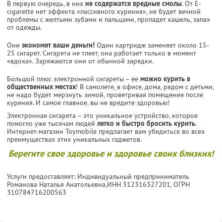
В первую очередь, в них
не содержатся вредные смолы
. От E-
cigarette нет эффекта «пассивного курения», не будет вечной
проблемы с желтыми зубами и пальцами, пропадет кашель, запах
от одежды.
Они
экономят ваши деньги!
Один картридж заменяет около 15-
25 сигарет. Сигарета не тлеет, она работает только в момент
«вдоха». Заряжаются они от обычной зарядки.
Большой плюс электронной сигареты – ее
можно курить в
общественных местах
! В самолете, в офисе, дома, рядом с детьми,
не надо будет мерзнуть зимой, проветривая помещение после
курения. И самое главное, вы не вредите здоровью!
Электронная сигарета – это уникальное устройство, которое
помогло уже тысячам людей
легко и быстро бросить курить
.
Интернет-магазин Toymobile предлагает вам убедиться во всех
преимуществах этих уникальных гаджетов.
Берегите свое здоровье и здоровье своих близких!
Услуги предоставляет: Индивидуальный предприниматель
Романова Наталья Анатольевна,
ИНН 312316327201
, ОГРН
310784716200563