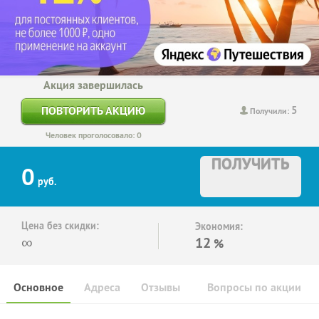
Акция завершилась
5
ПОВТОРИТЬ АКЦИЮ
Получили:
Человек проголосовало: 0
ПОЛУЧИТЬ
0
руб.
Цена без скидки:
Экономия:
∞
12
%
Основное
Адреса
Отзывы
Вопросы по акции