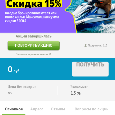
Акция завершилась
12
ПОВТОРИТЬ АКЦИЮ
Получили:
Человек проголосовало: 0
ПОЛУЧИТЬ
0
руб.
Цена без скидки:
Экономия:
∞
15
%
Основное
Адреса
Отзывы
Вопросы по акции