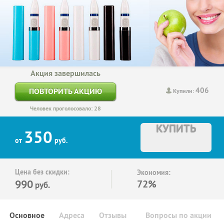
Акция завершилась
406
ПОВТОРИТЬ АКЦИЮ
Купили:
Человек проголосовало: 28
КУПИТЬ
350
от
руб.
Цена без скидки:
Экономия:
990
72%
руб.
Основное
Адреса
Отзывы
Вопросы по акции