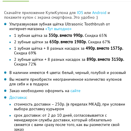
Скачайте приложение КупиКупона для
IOS
или
Android
и
покажите купон с экрана смартфона. Это удобно :)
Ультразвуковая зубная щётка Ultrasonic Toothbrush от
интернет-магазина
«Тут выгодно»
1 зубная щётка за
350р. вместо 990р.
Скидка 65%
2 зубные щётки за
650р. вместо 1980р.
Скидка 67%
1 зубная щётка + 8 разных насадок за
490р. вместо 1575р.
Скидка 69%
2 зубные щётки + 8 разных насадок за
890р. вместо 3150р.
Скидка 72%
В наличии имеются 4 цвета: белый, черный, голубой и розовый
Вы можете приобрести неограниченное количество купонов
для себя и в подарок
Заказ необходимо оформить на
сайте
Доставка
:
стоимость доставки – 250р. (в пределах МКАД), при условии
выбора доставку курьером
срок доставки: от 2 до 10 дней, согласовывается с
менеджером службы доставки, который обязательно
свяжется с вами сразу после того, как вы разместите свой
заказ