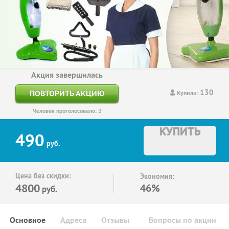
Акция завершилась
130
ПОВТОРИТЬ АКЦИЮ
Купили:
Человек проголосовало: 2
КУПИТЬ
490
руб.
Цена без скидки:
Экономия:
4800
46%
руб.
Основное
Адреса
Отзывы
Вопросы по акции