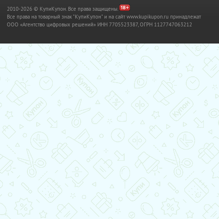
2010-2026 © КупиКупон. Все права защищены.
Все права на товарный знак "КупиКупон" и на сайт www.kupikupon.ru принадлежат
OOO «Агентство цифровых решений» ИНН 7705523387, ОГРН 1127747063212