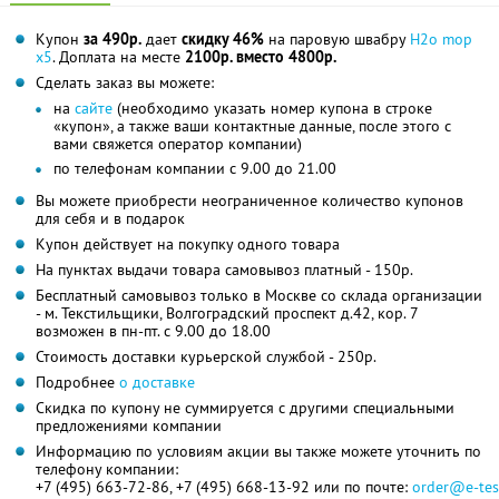
Купон
за 490р.
дает
скидку 46%
на паровую швабру
H2o mop
x5
. Доплата на месте
2100р. вместо 4800р.
Сделать заказ вы можете:
на
сайте
(необходимо указать номер купона в строке
«купон», а также ваши контактные данные, после этого с
вами свяжется оператор компании)
по телефонам компании с 9.00 до 21.00
Вы можете приобрести неограниченное количество купонов
для себя и в подарок
Купон действует на покупку одного товара
На пунктах выдачи товара самовывоз платный - 150р.
Бесплатный самовывоз только в Москве со склада организации
- м. Текстильщики, Волгоградский проспект д.42, кор. 7
возможен в пн-пт. с 9.00 до 18.00
Стоимость доставки курьерской службой - 250р.
Подробнее
о доставке
Скидка по купону не суммируется с другими специальными
предложениями компании
Информацию по условиям акции вы также можете уточнить по
телефону компании:
+7 (495) 663-72-86, +7 (495) 668-13-92 или по почте:
order@e-tes