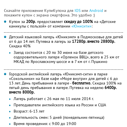
Скачайте приложение КупиКупона для
IOS
или
Android
и
покажите купон с экрана смартфона. Это удобно :)
Купон за
200р.
предоставляет
скидку до 100%
на «Детские
каникулы с пользой» от компании
«Юнисити»
:
Детский языковой лагерь «Юникэмп» в Подмосковье для детей
от 6 до 14 лет. Путевка в лагерь за
17280р. вместо 28800р.
Скидка 40%
Заезд состоится с 20 по 30 июня на базе детского
оздоровительного лагеря «Орленок ВВЦ», всего в 25 км от
МКАД по Ярославскому шоссе и в 7 км от г. Пушкино
Городской английский лагерь «Юникэмп-сити» в парке
«Сокольники» на базе кафе «Море внутри» для детей с 6 до
13 лет. День пребывания в лагере -
бесплатно.
Скидка 100% на
пятый день пребывания в лагере. Путевка на неделю
6400р.
вместо 8000р.
Лагерь работает с 26 мая по 11 июля 2014 г.
Преподаватели английского языка из России и США
Возраст: 6-13 лет
Длительность смен: 5 дней (понедельник-пятница)
Время проведения: с 9:00 до 19:00