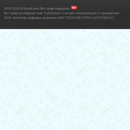
2010-2026 © КупиКупон. Все права защищены.
Все права на товарный знак "КупиКупон" и на сайт www.kupikupon.ru принадлежат
OOO «Агентство цифровых решений» ИНН 7705523387, ОГРН 1127747063212