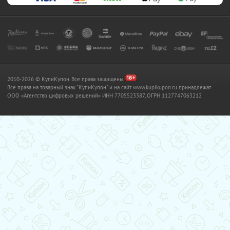
2010-2026 © КупиКупон. Все права защищены.
Все права на товарный знак "КупиКупон" и на сайт www.kupikupon.ru принадлежат
OOO «Агентство цифровых решений» ИНН 7705523387, ОГРН 1127747063212