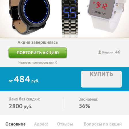
Акция завершилась
46
ПОВТОРИТЬ АКЦИЮ
Купили:
Человек проголосовало: 0
КУПИТЬ
484
от
руб.
Цена без скидки:
Экономия:
2800
56%
руб.
Основное
Адреса
Отзывы
Вопросы по акции