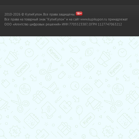
2010-2026 © КупиКупон. Все права защищены.
Все права на товарный знак "КупиКупон" и на сайт www.kupikupon.ru принадлежат
OOO «Агентство цифровых решений» ИНН 7705523387, ОГРН 1127747063212