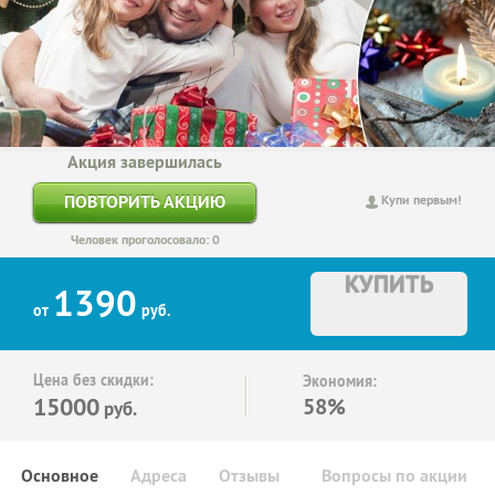
Акция завершилась
ПОВТОРИТЬ АКЦИЮ
Купи первым!
Человек проголосовало: 0
КУПИТЬ
1390
от
руб.
Цена без скидки:
Экономия:
15000
58%
руб.
Основное
Адреса
Отзывы
Вопросы по акции