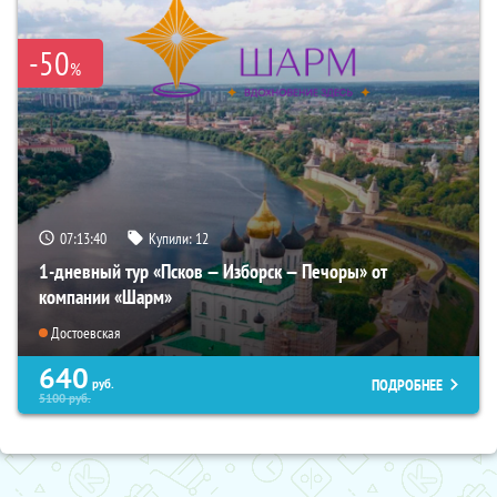
-50
%
07:13:39
Купили:
12
1-дневный тур «Псков — Изборск — Печоры» от
компании «Шарм»
Достоевская
640
ПОДРОБНЕЕ
руб.
5100
руб.