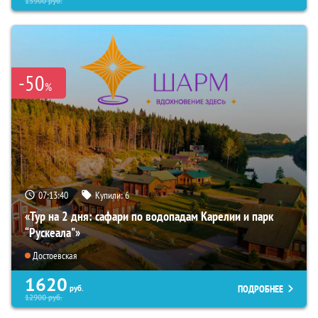
13900
руб.
-50
%
07:13:39
Купили:
6
«Тур на 2 дня: сафари по водопадам Карелии и парк
“Рускеала"»
Достоевская
1620
ПОДРОБНЕЕ
руб.
12900
руб.