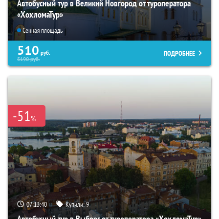
Автобусный тур в Великий Новгород от туроператора
«ХохломаТур»
Сенная площадь
510
ПОДРОБНЕЕ
руб.
5190
руб.
-51
%
07:13:39
Купили:
9
Автобусный тур в Выборг от туроператора «ХохломаТур»