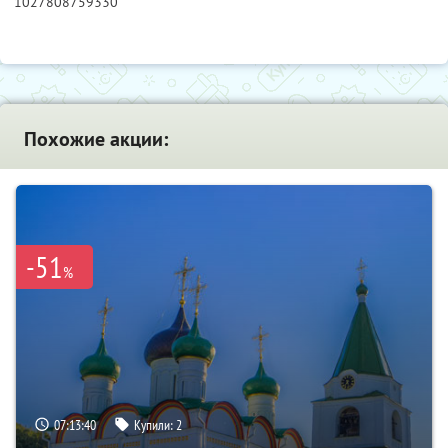
1027808759330
Похожие акции:
-51
%
07:13:39
Купили:
2