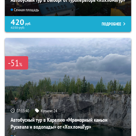
Сенная площадь
420
ПОДРОБНЕЕ
руб.
4230
руб.
-51
%
07:13:39
Купили:
24
Автобусный тур в Карелию «Мраморный каньон
Рускеала и водопады» от «ХохломаТур»