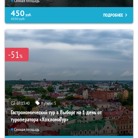
Сенная площадь
450
ПОДРОБНЕЕ
руб.
4550
руб.
-51
%
07:13:39
Купили:
5
Гастрономический тур в Выборг на 1 день от
туроператора «ХохломаТур»
Сенная площадь