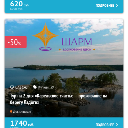
620
ПОДРОБНЕЕ
руб.
6290
руб.
-50
%
07:13:39
Купили:
39
Тур на 2 дня «Карельское счастье — проживание на
берегу Ладоги»
Достоевская
1740
ПОДРОБНЕЕ
руб.