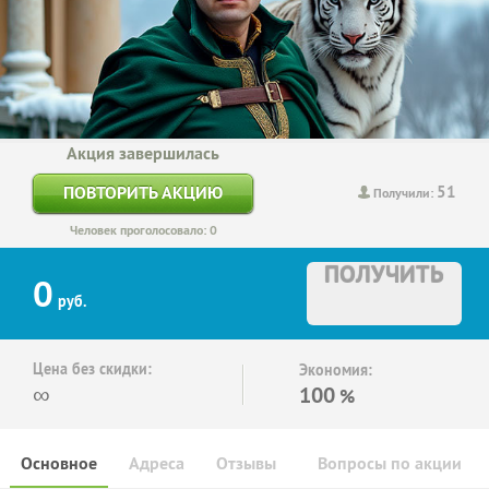
Акция завершилась
51
ПОВТОРИТЬ АКЦИЮ
Получили:
Человек проголосовало: 0
ПОЛУЧИТЬ
0
руб.
Цена без скидки:
Экономия:
∞
100
%
Основное
Адреса
Отзывы
Вопросы по акции