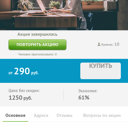
Акция завершилась
10
ПОВТОРИТЬ АКЦИЮ
Купили:
Человек проголосовало: 0
КУПИТЬ
290
от
руб.
Цена без скидки:
Экономия:
1250
61%
руб.
Основное
Адреса
Отзывы
Вопросы по акции