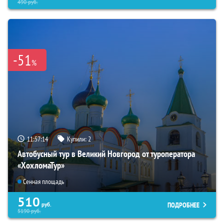
490
руб.
-51
%
11:57:13
Купили:
2
Автобусный тур в Великий Новгород от туроператора
«ХохломаТур»
Сенная площадь
510
ПОДРОБНЕЕ
руб.
5190
руб.