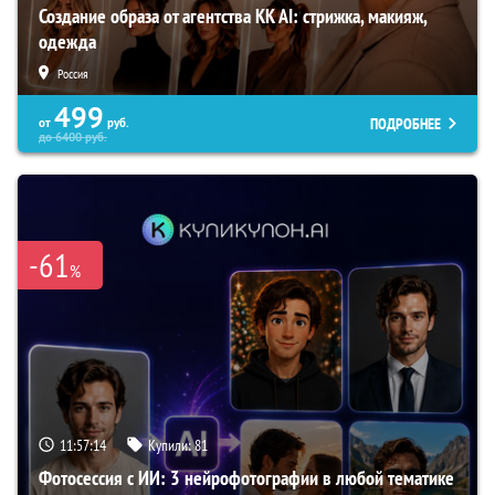
Создание образа от агентства KK AI: стрижка, макияж,
одежда
Россия
499
ПОДРОБНЕЕ
от
руб.
до
6400
руб.
-61
%
11:57:13
Купили:
81
Фотосессия с ИИ: 3 нейрофотографии в любой тематике