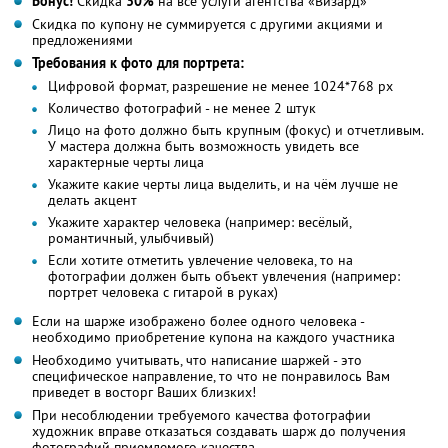
Бонус!
Скидка
30%
на все услуги агентства «Визард»
Скидка по купону не суммируется с другими акциями и
предложениями
Требования к фото для портрета:
Цифровой формат, разрешение не менее 1024*768 px
Количество фотографий - не менее 2 штук
Лицо на фото должно быть крупным (фокус) и отчетливым.
У мастера должна быть возможность увидеть все
характерные черты лица
Укажите какие черты лица выделить, и на чём лучше не
делать акцент
Укажите характер человека (например: весёлый,
романтичный, улыбчивый)
Если хотите отметить увлечение человека, то на
фотографии должен быть объект увлечения (например:
портрет человека с гитарой в руках)
Если на шарже изображено более одного человека -
необходимо приобретение купона на каждого участника
Необходимо учитывать, что написание шаржей - это
специфическое направление, то что не понравилось Вам
приведет в восторг Ваших близких!
При несоблюдении требуемого качества фотографии
художник вправе отказаться создавать шарж до получения
фотографий приемлемого качества