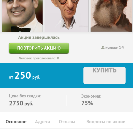
Акция завершилась
14
ПОВТОРИТЬ АКЦИЮ
Купили:
Человек проголосовало: 0
КУПИТЬ
250
от
руб.
Цена без скидки:
Экономия:
2750
75%
руб.
Основное
Адреса
Отзывы
Вопросы по акции