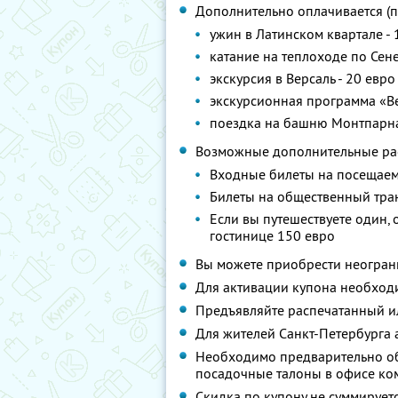
Дополнительно оплачивается (п
ужин в Латинском квартале - 
катание на теплоходе по Сене
экскурсия в Версаль - 20 евр
экскурсионная программа «В
поездка на башню Монтпарна
Возможные дополнительные ра
Входные билеты на посещае
Билеты на общественный тра
Если вы путешествуете один,
гостинице 150 евро
Вы можете приобрести неограни
Для активации купона необхо
Предъявляйте распечатанный и
Для жителей Санкт-Петербурга 
Необходимо предварительно об
посадочные талоны в офисе к
Скидка по купону не суммируе