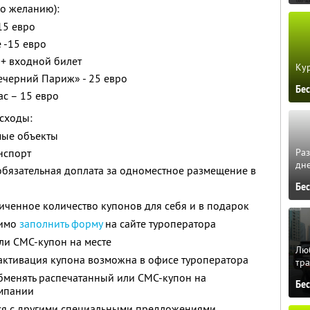
о желанию):
15 евро
 -15 евро
о + входной билет
Кур
ечерний Париж» - 25 евро
Бе
с – 15 евро
сходы:
мые объекты
Ра
нспорт
дне
 обязательная доплата за одноместное размещение в
Бе
ченное количество купонов для себя и в подарок
димо
заполнить форму
на сайте туроператора
ли СМС-купон на месте
Люб
активация купона возможна в офисе туроператора
тра
менять распечатанный или СМС-купон на
Бе
омпании
тся с другими специальными предложениями