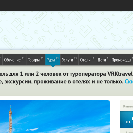
2
31
27
13
13
18
7
Обучение
Товары
Туры
Услуги
Отели
Дети
Промокоды
ель для 1 или 2 человек от туроператора VRKtravel
 экскурсии, проживание в отелях и не только.
Ск
Купил
от
Цена