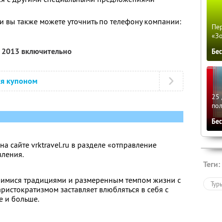
 вы также можете уточнить по телефону компании:
Пер
«З
а 2013 включительно
Бе
ся купоном
25 
по
Бе
на сайте vrktravel.ru в разделе «отправление
вления.
Теги:
вшимися традициями и размеренным темпом жизни с
Тур
ристократизмом заставляет влюбляться в себя с
 и больше.