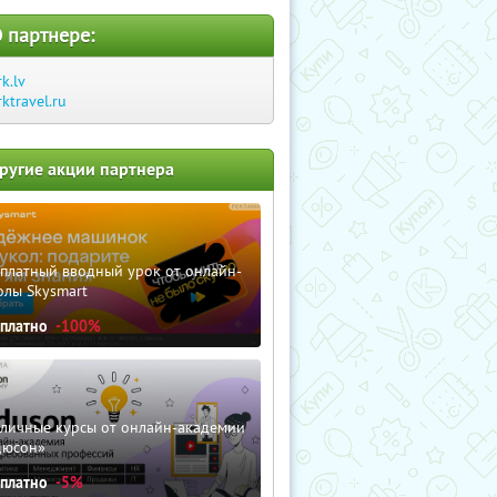
 партнере:
rk.lv
rktravel.ru
ругие акции партнера
сплатный вводный урок от онлайн-
олы Skysmart
сплатно
-100%
зличные курсы от онлайн-академии
дюсон»
сплатно
-5%