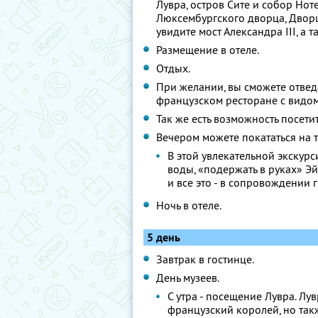
Лувра, остров Сите и собор Нот
Люксембургского дворца, Дворц
увидите мост Александра III, а 
Размещение в отеле.
Отдых.
При желании, вы сможете отвед
французском ресторане с видом
Так же есть возможность посети
Вечером можете покататься на т
В этой увлекательной экскурс
воды, «подержать в руках» Э
и все это - в сопровождении 
Ночь в отеле.
5 день
Завтрак в гостинце.
День музеев.
С утра - посещение Лувра. Лу
французский королей, но так