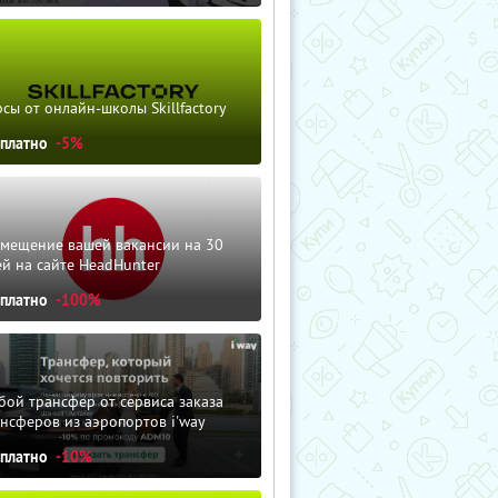
сы от онлайн-школы Skillfactory
сплатно
-5%
змещение вашей вакансии на 30
й на сайте HeadHunter
сплатно
-100%
ой трансфер от сервиса заказа
нсферов из аэропортов i'way
сплатно
-10%