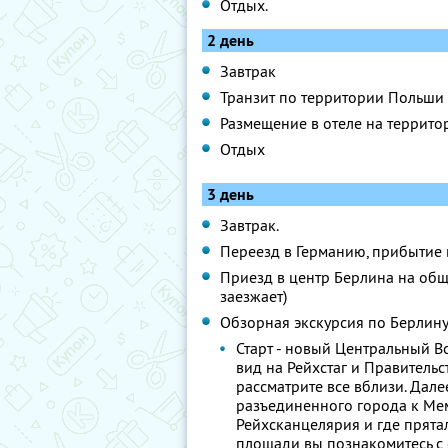
Отдых.
2 день
Завтрак
Транзит по территории Польши
Размещение в отеле на террит
Отдых
3 день
Завтрак.
Переезд в Германию, прибытие 
Приезд в центр Берлина на обще
заезжает)
Обзорная экскурсия по Берлину
Старт - новый Центральный В
вид на Рейхстаг и Правительс
рассматрите все вблизи. Дале
разъединенного города к Мем
Рейхсканцелярия и где прята
площади вы познакомитесь с