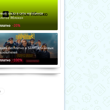
вый заказ в сети магазинов
олотое Яблоко»
сплатно
-20%
дней бесплатно в START для новых
льзователей
сплатно
-100%
ы