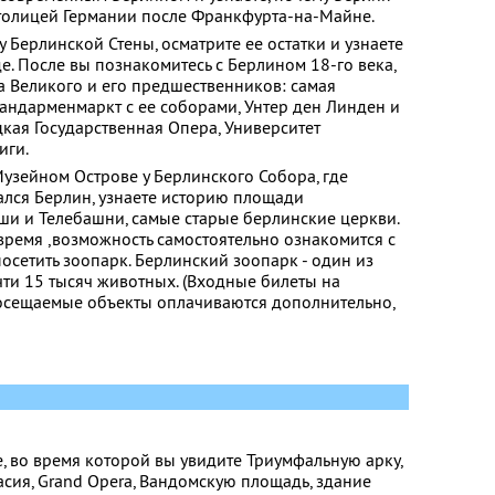
столицей Германии после Франкфурта-на-Майне.
у Берлинской Стены, осматрите ее остатки и узнаете
е. После вы познакомитесь с Берлином 18-го века,
 Великого и его предшественников: самая
андарменмаркт с ее соборами, Унтер ден Линден и
кая Государственная Опера, Университет
иги.
Музейном Острове у Берлинского Собора, где
нался Берлин, узнаете историю площади
ши и Телебашни, самые старые берлинские церкви.
 время ,возможность самостоятельно ознакомится с
осетить зоопарк. Берлинский зоопарк - один из
чти 15 тысяч животных. (Входные билеты на
осещаемые объекты оплачиваются дополнительно,
, во время которой вы увидите Триумфальную арку,
асия, Grand Opera, Вандомскую площадь, здание