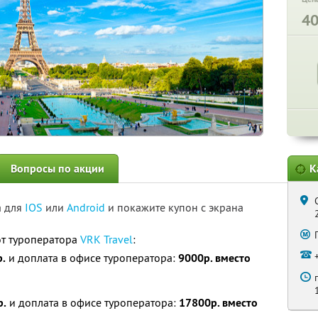
4
Вопросы по акции
К
а для
IOS
или
Android
и покажите купон с экрана
от туроператора
VRK Travel
:
.
и доплата в офисе туроператора:
9000р. вместо
р.
и доплата в офисе туроператора:
17800р. вместо