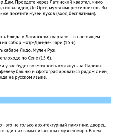
ер Дам. Проедете через Латинский квартал, мимо
а инвалидов, Де Орсе, музея импрессионистов. Вы
также посетите музей духов (вход бесплатный).
ать блюда в Латинском квартале – в настоящем
 на собор Нотр-Дам-де-Пари (15 €).
ть кабаре Лидо, Мулен Руж.
еплоходе по Сене (15 €).
ии у вас будет возможность взглянуть на Париж с
йфелеву башню и сфотографироваться рядом с ней,
гида на русском языке.
вр - это не только архитектурный памятник, дворец
же один из самых известных музеев мира. В нем