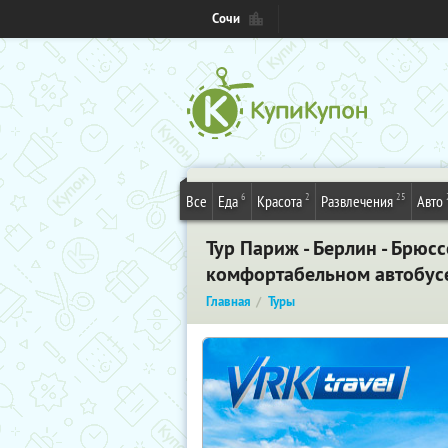
Сочи
6
2
25
Все
Еда
Красота
Развлечения
Авто
Тур Париж - Берлин - Брюсс
комфортабельном автобусе,
Главная
Туры