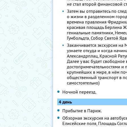
не стал второй финансовой 
Затем вы отправитесь по след
о жизни в разделенном город
времена правления Фридриха
красивая площадь Берлина Ж
гениальные памятники, Немец
Гумбольдта, Собор Святой Ядв
Заканчивается экскурсия на 
узнаете откуда и когда начи
Александрплац, Красной Рату
Далее у вас будет свободное
достопримечательностями и п
крупнейших в мире, в нём по
общественный транспорт в п
самостоятельно)
Ночной переезд.
4 день
Прибытие в Париж.
Обзорная экскурсия на автобусе
Елисейские поля, Площадь Согл