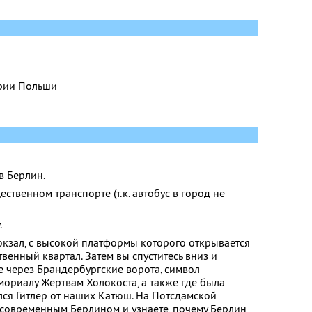
ории Польши
в Берлин.
ственном транспорте (т.к. автобус в город не
.
окзал, с высокой платформы которого открывается
твенный квартал. Затем вы спуститесь вниз и
е через Брандербургские ворота, символ
ориалу Жертвам Холокоста, а также где была
лся Гитлер от наших Катюш. На Потсдамской
 современным Берлином и узнаете, почему Берлин