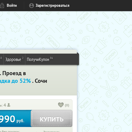
Войти
Зарегистрироваться
50
2
86
Здоровье
ПолучиКупон
. Проезд в
идка до 52%
. Сочи
4
(0)
и:
990
КУПИТЬ
руб.
 без скидки: