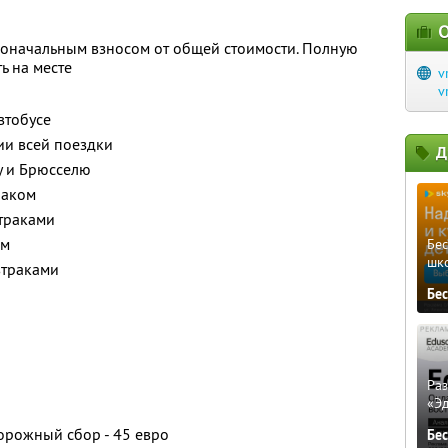
О
воначальным взносом от общей стоимости. Полную
ь на месте
v
v
втобусе
и всей поездки
Д
у и Брюсселю
раком
втраками
ом
Бе
шк
втраками
Бе
Ра
«Э
орожный сбор - 45 евро
Бе