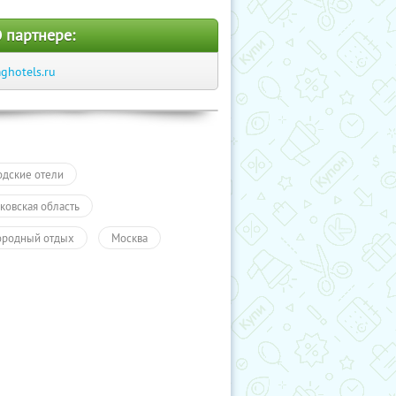
 партнере:
ghotels.ru
одские отели
ковская область
ородный отдых
Москва
ли