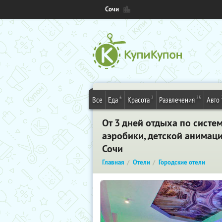
Сочи
6
2
25
Все
Еда
Красота
Развлечения
Авто
От 3 дней отдыха по систе
аэробики, детской анимации
Сочи
Главная
Отели
Городские отели