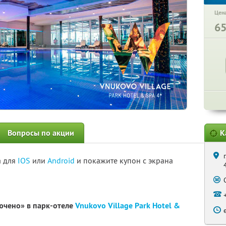
Цена
6
Вопросы по акции
К
а для
IOS
или
Android
и покажите купон с экрана
лючено» в парк-отеле
Vnukovo Village Park Hotel &