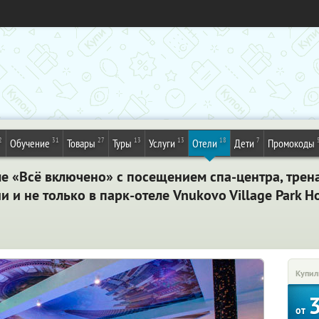
2
31
27
13
13
18
7
Обучение
Товары
Туры
Услуги
Отели
Дети
Промокоды
ме «Всё включено» с посещением спа-центра, трен
 и не только в парк-отеле Vnukovo Village Park H
Купил
от