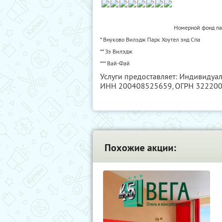
Номерной фонд пар
* Внуково Вилэдж Парк Хоутел энд Спа
** Зэ Вилэдж
*** Вай-Фай
Услуги предоставляет: Индивидуа
ИНН 200408525659
, ОГРН 32220
Похожие акции: