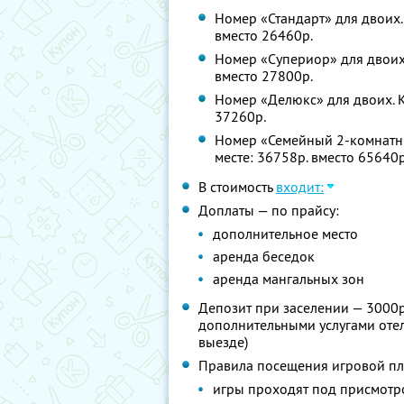
Номер «Стандарт» для двоих. 
вместо 26460р.
Номер «Супериор» для двоих.
вместо 27800р.
Номер «Делюкс» для двоих. К
37260р.
Номер «Семейный 2-комнатны
месте: 36758р. вместо 65640р
В стоимость
входит:
Доплаты — по прайсу:
дополнительное место
аренда беседок
аренда мангальных зон
Депозит при заселении — 3000р
дополнительными услугами отел
выезде)
Правила посещения игровой п
игры проходят под присмотро