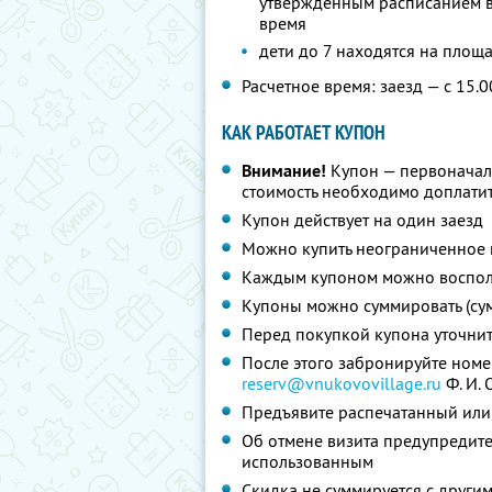
утвержденным расписанием в
время
дети до 7 находятся на площ
Расчетное время: заезд — с 15.0
КАК РАБОТАЕТ КУПОН
Внимание!
Купон — первоначал
стоимость необходимо доплатит
Купон действует на один заезд
Можно купить неограниченное 
Каждым купоном можно восполь
Купоны можно суммировать (су
Перед покупкой купона уточни
После этого забронируйте номе
reserv@vnukovovillage.ru
Ф. И. О
Предъявите распечатанный или
Об отмене визита предупредите 
использованным
Скидка не суммируется с друг