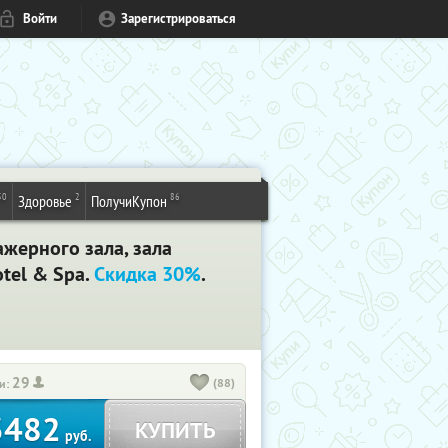
Войти
Зарегистрироваться
50
2
86
Здоровье
ПолучиКупон
ажерного зала, зала
otel & Spa.
Скидка 30%
.
29
(88)
и:
3482
КУПИТЬ
руб.