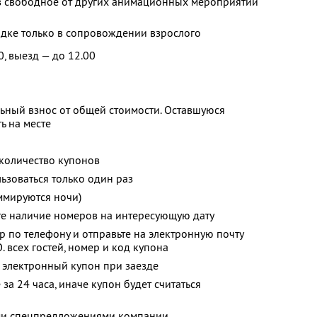
 свободное от других анимационных мероприятий
адке только в сопровождении взрослого
0, выезд — до 12.00
ьный взнос от общей стоимости. Оставшуюся
ь на месте
количество купонов
зоваться только один раз
ммируются ночи)
те наличие номеров на интересующую дату
р по телефону и отправьте на электронную почту
.
всех гостей, номер и код купона
 электронный купон при заезде
за 24 часа, иначе купон будет считаться
ими спецпредложениями компании