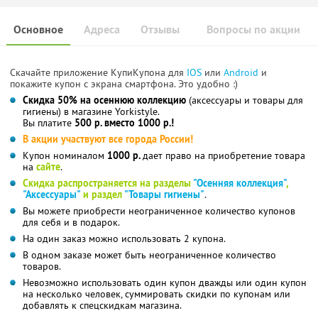
Основное
Адреса
Отзывы
Вопросы по акции
Скачайте приложение КупиКупона для
IOS
или
Android
и
покажите купон с экрана смартфона. Это удобно :)
Скидка 50% на осеннюю коллекцию
(аксессуары и товары для
гигиены) в магазине Yorkistyle.
Вы платите
500 р. вместо 1000 р.!
В акции участвуют все города России!
Купон номиналом
1000 р.
дает право на приобретение товара
на
сайте
.
Скидка распространяется на разделы
"Осенняя коллекция"
,
"Аксессуары"
и раздел
"Товары гигиены"
.
Вы можете приобрести неограниченное количество купонов
для себя и в подарок.
На один заказ можно использовать 2 купона.
В одном заказе может быть неограниченное количество
товаров.
Невозможно использовать один купон дважды или один купон
на несколько человек, суммировать скидки по купонам или
добавлять к спецскидкам магазина.