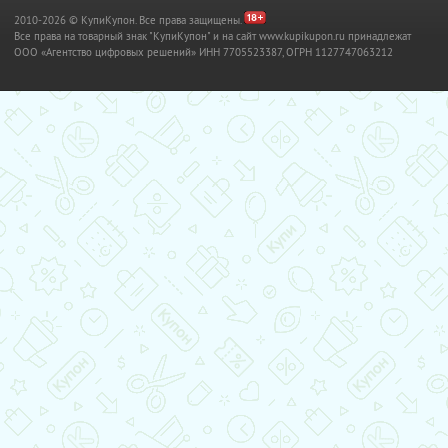
2010-2026 © КупиКупон. Все права защищены.
Все права на товарный знак "КупиКупон" и на сайт www.kupikupon.ru принадлежат
OOO «Агентство цифровых решений» ИНН 7705523387, ОГРН 1127747063212