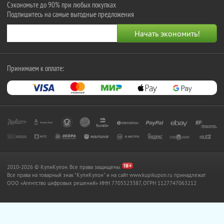
Сэкономьте до 90% при любых покупках
Подпишитесь на самые выгодные предложения
Принимаем к оплате:
2010-2026 © КупиКупон. Все права защищены.
Все права на товарный знак "КупиКупон" и на сайт www.kupikupon.ru принадлежат
OOO «Агентство цифровых решений» ИНН 7705523387, ОГРН 1127747063212