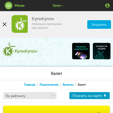
Меню
Сочи
КупиКупон
Мобильное приложение
Загрузить
ещё удобнее
Балет
Главная
Развлечения
Билеты
Балет
Показать на карте
По рейтингу