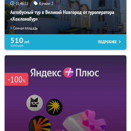
01:46:22
Купили:
2
Автобусный тур в Великий Новгород от туроператора
«ХохломаТур»
Сенная площадь
510
ПОДРОБНЕЕ
руб.
5190
руб.
-100
%