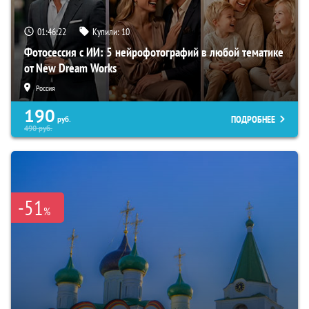
01:46:22
Купили:
10
Фотосессия с ИИ: 5 нейрофотографий в любой тематике
от New Dream Works
Россия
190
ПОДРОБНЕЕ
руб.
490
руб.
-51
%