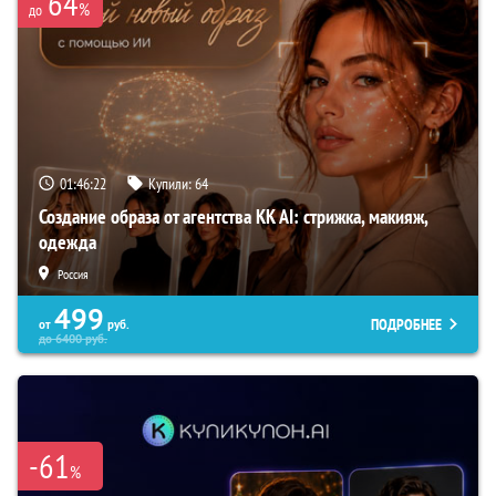
64
%
до
01:46:22
Купили:
64
Создание образа от агентства KK AI: стрижка, макияж,
одежда
Россия
499
ПОДРОБНЕЕ
от
руб.
до
6400
руб.
-61
%