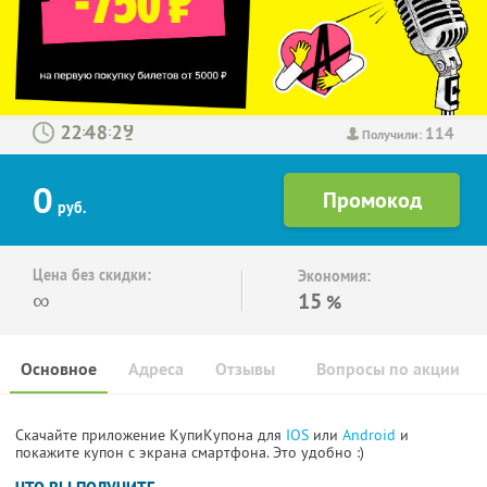
114
:
:
Получили:
0
руб.
Цена без скидки:
Экономия:
∞
15
%
Основное
Адреса
Отзывы
Вопросы по акции
Скачайте приложение КупиКупона для
IOS
или
Android
и
покажите купон с экрана смартфона. Это удобно :)