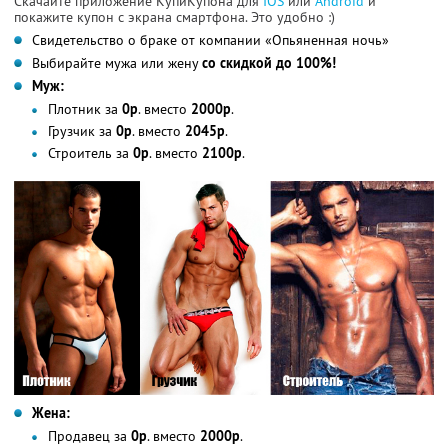
Скачайте приложение КупиКупона для
IOS
или
Android
и
покажите купон с экрана смартфона. Это удобно :)
Свидетельство о браке от компании «Опьяненная ночь»
Выбирайте мужа или жену
со скидкой до 100%!
Муж:
Плотник за
0р
. вместо
2000р
.
Грузчик за
0р
. вместо
2045р
.
Строитель за
0р
. вместо
2100р
.
Жена:
Продавец за
0р
. вместо
2000р
.