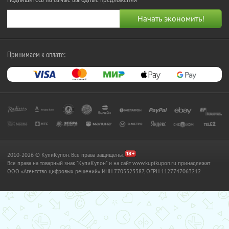
Принимаем к оплате:
2010-2026 © КупиКупон. Все права защищены.
Все права на товарный знак "КупиКупон" и на сайт www.kupikupon.ru принадлежат
OOO «Агентство цифровых решений» ИНН 7705523387, ОГРН 1127747063212