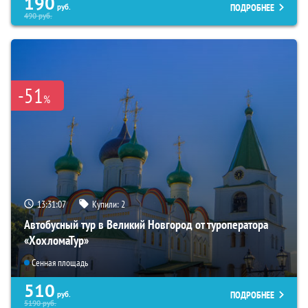
190
ПОДРОБНЕЕ
руб.
490
руб.
-51
%
13:31:06
Купили:
2
Автобусный тур в Великий Новгород от туроператора
«ХохломаТур»
Сенная площадь
510
ПОДРОБНЕЕ
руб.
5190
руб.