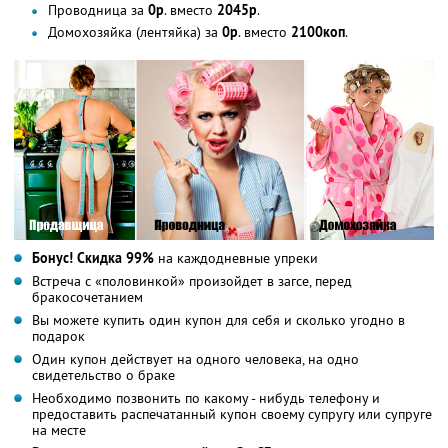
Проводница за
0р
. вместо
2045р
.
Домохозяйка (лентяйка) за
0р
. вместо
2100коп
.
Бонус! Скидка 99%
на каждодневные упреки
Встреча с «половинкой» произойдет в загсе, перед
бракосочетанием
Вы можете купить один купон для себя и сколько угодно в
подарок
Один купон действует на одного человека, на одно
свидетельство о браке
Необходимо позвонить по какому - нибудь телефону и
предоставить распечатанный купон своему супругу или супруге
на месте