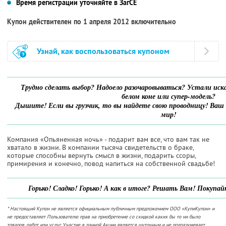
Время регистрации уточняйте в ЗагСЕ
Купон действителен по 1 апреля 2012 включительно
Узнай, как воспользоваться купоном
Трудно сделать выбор? Надоело разочаровываться? Устали иск
белом коне или супер-модель?
Дышите! Если вы грузчик, то вы найдете свою проводницу! Ваш в
мир!
Компания «Опьяненная ночь» - подарит вам все, что вам так не
хватало в жизни. В компании тысяча свидетельств о браке,
которые способны вернуть смысл в жизни, подарить ссоры,
примирения и конечно, повод напиться на собственной свадьбе!
Горько! Сладко! Горько! А как в итоге? Решать Вам! Покупай
* Настоящий Купон не является официальным публичным предложением ООО «КупиКупон» и
не предоставляет Пользователю прав на приобретение со скидкой каких бы то ни было
товаров, работ или услуг. Участие в данной Акции является шуточным и не подразумевает