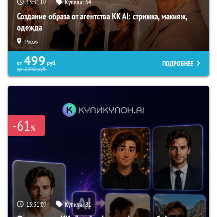
13:31:06
Купили:
64
Создание образа от агентства KK AI: стрижка, макияж,
одежда
Россия
499
ПОДРОБНЕЕ
от
руб.
до
6400
руб.
-61
%
13:31:06
Купили:
81