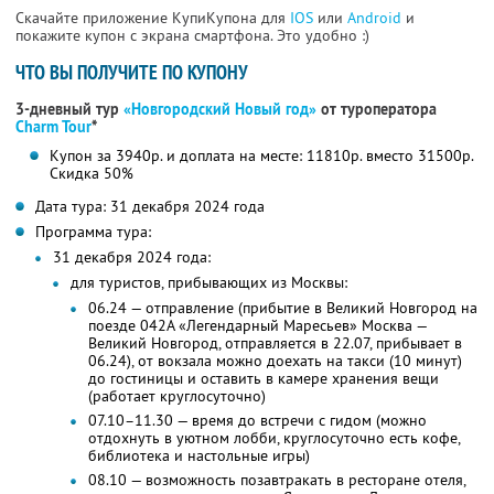
Скачайте приложение КупиКупона для
IOS
или
Android
и
покажите купон с экрана смартфона. Это удобно :)
ЧТО ВЫ ПОЛУЧИТЕ ПО КУПОНУ
3-дневный тур
«Новгородский Новый год»
от туроператора
Charm Tour
*
Купон за 3940р. и доплата на месте: 11810р. вместо 31500р.
Скидка 50%
Дата тура: 31 декабря 2024 года
Программа тура:
31 декабря 2024 года:
для туристов, прибывающих из Москвы:
06.24 — отправление (прибытие в Великий Новгород на
поезде 042А «Легендарный Маресьев» Москва —
Великий Новгород, отправляется в 22.07, прибывает в
06.24), от вокзала можно доехать на такси (10 минут)
до гостиницы и оставить в камере хранения вещи
(работает круглосуточно)
07.10–11.30 — время до встречи с гидом (можно
отдохнуть в уютном лобби, круглосуточно есть кофе,
библиотека и настольные игры)
08.10 — возможность позавтракать в ресторане отеля,