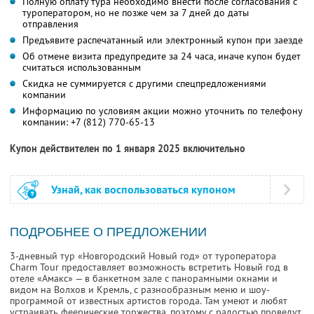
Полную оплату тура необходимо внести после согласования с
туроператором, но не позже чем за 7 дней до даты
отправления
Предъявите распечатанный или электронный купон при заезде
Об отмене визита предупредите за 24 часа, иначе купон будет
считаться использованным
Скидка не суммируется с другими спецпредложениями
компании
Информацию по условиям акции можно уточнить по телефону
компании:
+7 (812) 770-65-13
Купон действителен по 1 января 2025 включительно
Узнай, как воспользоваться купоном
ПОДРОБНЕЕ О ПРЕДЛОЖЕНИИ
3-дневный тур «Новгородский Новый год» от туроператора
Charm Tour предоставляет возможность встретить Новый год в
отеле «Амакс» — в банкетном зале с панорамными окнами и
видом на Волхов и Кремль, с разнообразным меню и шоу-
программой от известных артистов города. Там умеют и любят
устраивать феерические торжества, поэтому с радостью проведут