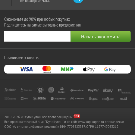
не выходя из чата:
Сэкономьте до 90% при любых покупках
Подпишитесь на самые выгодные предложения
Принимаем к оплате:
2010-2026 © КупиКупон. Все права защищены.
Все права на товарный знак "КупиКупон" и на сайт www.kupikupon.ru принадлежат
OOO «Агентство цифровых решений» ИНН 7705523387, ОГРН 1127747063212