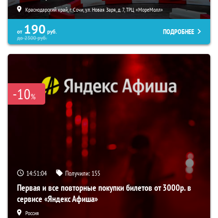
Краснодарский край, г. Сочи, ул. Новая Заря, д. 7, ТРЦ «МореМолл»
190
ПОДРОБНЕЕ
от
руб.
до
2300
руб.
-10
%
14:51:04
Получили:
155
Первая и все повторные покупки билетов от 3000р. в
сервисе «Яндекс Афиша»
Россия