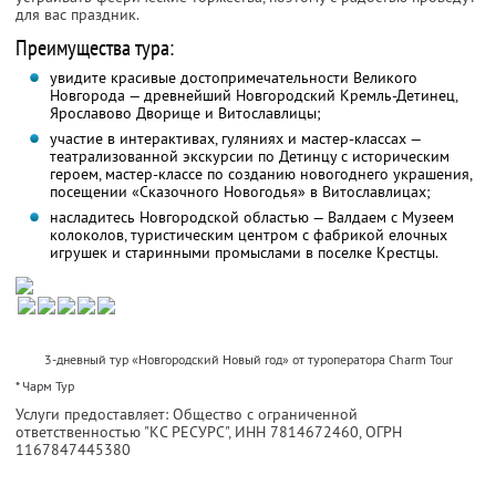
для вас праздник.
Преимущества тура:
увидите красивые достопримечательности Великого
Новгорода — древнейший Новгородский Кремль-Детинец,
Ярославово Дворище и Витославлицы;
участие в интерактивах, гуляниях и мастер-классах —
театрализованной экскурсии по Детинцу с историческим
героем, мастер-классе по созданию новогоднего украшения,
посещении «Сказочного Новогодья» в Витославлицах;
насладитесь Новгородской областью — Валдаем с Музеем
колоколов, туристическим центром с фабрикой елочных
игрушек и старинными промыслами в поселке Крестцы.
3-дневный тур «Новгородский Новый год» от туроператора Charm Tour
* Чарм Тур
Услуги предоставляет: Общество с ограниченной
ответственностью "КС РЕСУРС",
ИНН 7814672460
, ОГРН
1167847445380