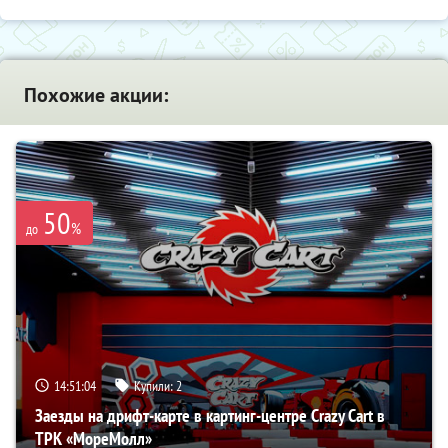
Похожие акции:
50
%
до
14:51:04
Купили:
2
Заезды на дрифт-карте в картинг-центре Crazy Cart в
ТРК «МореМолл»