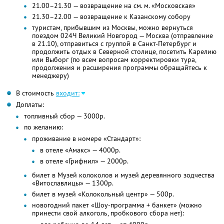
21.00–21.30 — возвращение на см. м. «Московская»
21.30–22.00 — возвращение к Казанскому собору
туристам, прибывшим из Москвы, можно вернуться
поездом 024Ч Великий Новгород — Москва (отправление
в 21.10), отправиться с группой в Санкт-Петербург и
продолжить отдых в Северной столице, посетить Карелию
или Выборг (по всем вопросам корректировки тура,
продолжения и расширения программы обращайтесь к
менеджеру)
В стоимость
входит:
Доплаты:
топливный сбор — 3000р.
по желанию:
проживание в номере «Стандарт»:
в отеле «Амакс» — 4000р.
в отеле «Грифнил» — 2000р.
билет в Музей колоколов и музей деревянного зодчества
«Витославлицы» — 1300р.
билет в музей «Колокольный центр» — 500р.
новогодний пакет «Шоу-программа + банкет» (можно
принести свой алкоголь, пробкового сбора нет):