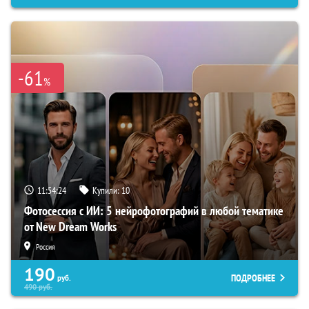
-61
%
11:54:23
Купили:
10
Фотосессия с ИИ: 5 нейрофотографий в любой тематике
от New Dream Works
Россия
190
ПОДРОБНЕЕ
руб.
490
руб.