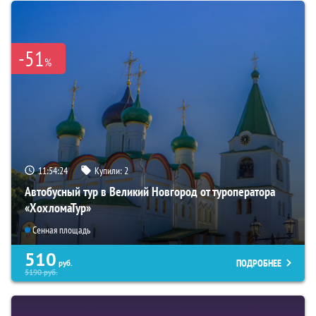
-51
%
11:54:23
Купили:
2
Автобусный тур в Великий Новгород от туроператора
«ХохломаТур»
Сенная площадь
510
ПОДРОБНЕЕ
руб.
5190
руб.