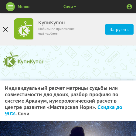
Меню
Сочи
КупиКупон
Мобильное приложение
Загрузить
ещё удобнее
Индивидуальный расчет матрицы судьбы или
совместимости для двоих, разбор профиля по
системе Арканум, нумерологический расчет в
центре развития «Мастерская Норн».
Скидка до
90%
. Сочи