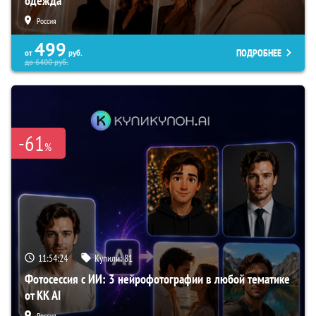
одежда
Россия
499
ПОДРОБНЕЕ
от
руб.
до
6400
руб.
-61
%
11:54:23
Купили:
81
Фотосессия с ИИ: 3 нейрофотографии в любой тематике
от KK AI
Россия