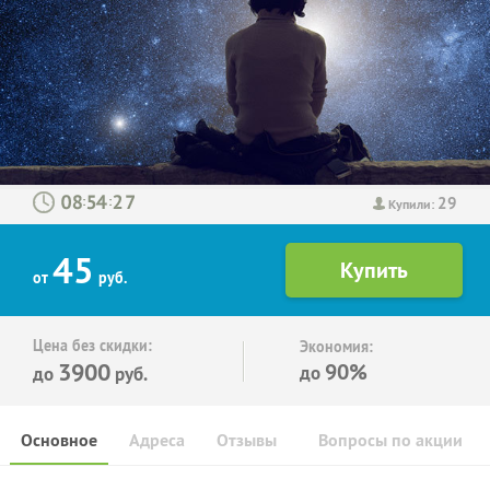
29
:
:
Купили:
45
от
руб.
Цена без скидки:
Экономия:
3900
90%
до
до
руб.
Основное
Адреса
Отзывы
Вопросы по акции