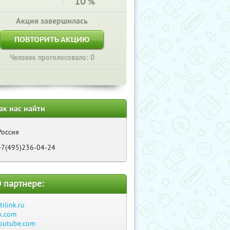
10
%
Акция завершилась
ПОВТОРИТЬ АКЦИЮ
Человек проголосовало: 0
ак нас найти
Россия
+7(495)236-04-24
 партнере:
itilink.ru
k.com
outube.com