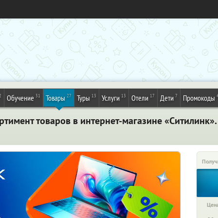
2
31
27
13
13
17
7
Обучение
Товары
Туры
Услуги
Отели
Дети
Промокоды
ртимент товаров в интернет-магазине «Ситилинк».
Получ
Цена