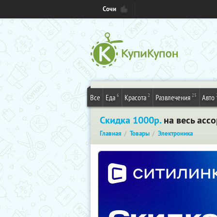
Сочи
6
2
25
Все
Еда
Красота
Развлечения
Авто
Скидка 1000р.
на весь ассо
Главная
Товары
Электроника