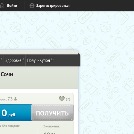
Войти
Зарегистрироваться
49
2
85
Здоровье
ПолучиКупон
 Сочи
73
(2)
или:
0
ПОЛУЧИТЬ
руб.
 без скидки:
Экономия: