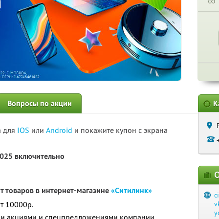
∞
Вопросы по акции
К
а для
IOS
или
Android
и покажите купон с экрана
2025 включительно
О
нт товаров в интернет-магазине
«Ситилинк»
c
т 10000р.
v
y
ими акциями и спецпредложениями компании