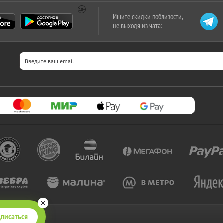
Ищите скидки поблизости,
не выходя из чата:
писаться