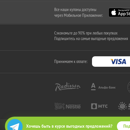
Все наши купоны доступны
через Мобильное Приложение:
Сэкономьте до 90% при любых покупках
Подпишитесь на самые выгодные предложения
Принимаем к оплате:
Под
Хочешь быть в курсе выгодных предложений?
2010-2026 © КупиКупон. Все права защищены.