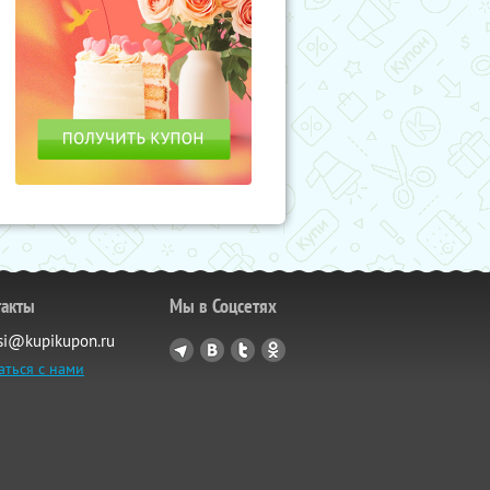
такты
Мы в Соцсетях
si@kupikupon.ru
аться с нами