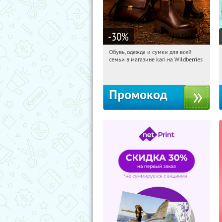
-30
%
Обувь, одежда и сумки для всей
21:42:11
Получили:
31
семьи в магазине kari на Wildberries
Россия
Промокод