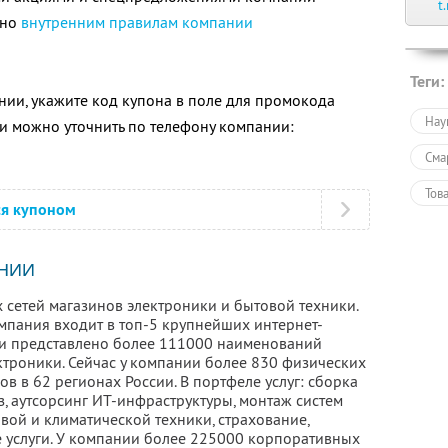
t
сно
внутренним правилам компании
Теги:
ии, укажите код купона в поле для промокода
Нау
 можно уточнить по телефону компании:
Сма
Тов
ся купоном
Тов
Пол
НИИ
 сетей магазинов электроники и бытовой техники.
омпания входит в топ-5 крупнейших интернет-
ети представлено более 111000 наименований
ктроники. Сейчас у компании более 830 физических
ов в 62 регионах России. В портфеле услуг: сборка
, аутсорсинг ИТ-инфраструктуры, монтаж систем
вой и климатической техники, страхование,
е услуги. У компании более 225000 корпоративных