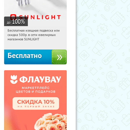
100
%
до
Бесплатная изящная подвеска или
21:42:11
Получили:
74
скидка 500р. в сети ювелирных
Россия
магазинов SUNLIGHT
Бесплатно