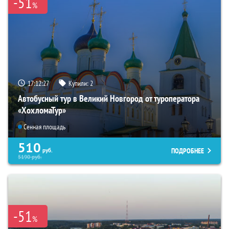
-51
%
17:12:26
Купили:
2
Автобусный тур в Великий Новгород от туроператора
«ХохломаТур»
Сенная площадь
510
ПОДРОБНЕЕ
руб.
5190
руб.
-51
%