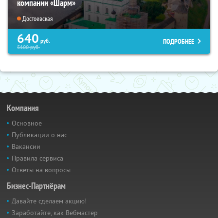
компании «Шарм»
Достоевская
640
ПОДРОБНЕЕ
руб.
5100
руб.
Компания
Основное
Публикации о нас
Вакансии
Правила сервиса
Ответы на вопросы
Бизнес-Партнёрам
Давайте сделаем акцию!
Заработайте, как Вебмастер