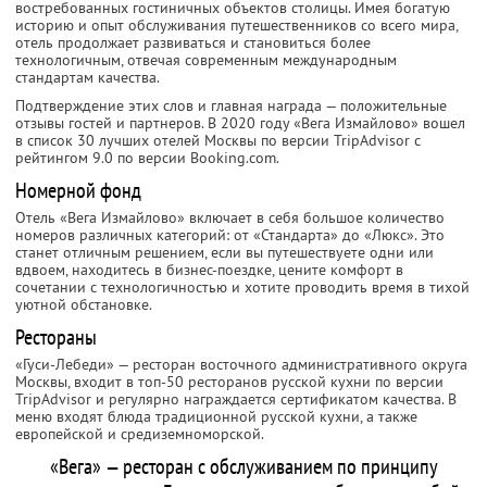
востребованных гостиничных объектов столицы. Имея богатую
историю и опыт обслуживания путешественников со всего мира,
отель продолжает развиваться и становиться более
технологичным, отвечая современным международным
стандартам качества.
Подтверждение этих слов и главная награда — положительные
отзывы гостей и партнеров. В 2020 году «Вега Измайлово» вошел
в список 30 лучших отелей Москвы по версии TripAdvisor с
рейтингом 9.0 по версии Booking.com.
Номерной фонд
Отель «Вега Измайлово» включает в себя большое количество
номеров различных категорий: от «Стандарта» до «Люкс». Это
станет отличным решением, если вы путешествуете одни или
вдвоем, находитесь в бизнес-поездке, цените комфорт в
сочетании с технологичностью и хотите проводить время в тихой
уютной обстановке.
Рестораны
«Гуси-Лебеди» — ресторан восточного административного округа
Москвы, входит в топ-50 ресторанов русской кухни по версии
TripAdvisor и регулярно награждается сертификатом качества. В
меню входят блюда традиционной русской кухни, а также
европейской и средиземноморской.
«Вега» — ресторан с обслуживанием по принципу