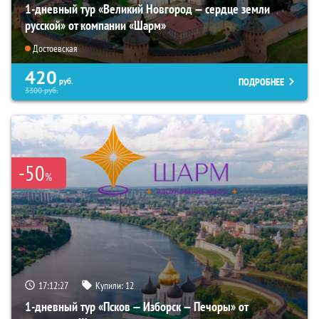
1-дневный тур «Великий Новгород — сердце земли
русской» от компании «Шарм»
Достоевская
420
ПОДРОБНЕЕ
руб.
3300
руб.
-50
%
17:12:26
Купили:
12
1-дневный тур «Псков — Изборск — Печоры» от