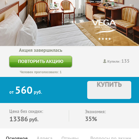
Акция завершилась
135
ПОВТОРИТЬ АКЦИЮ
Купили:
Человек проголосовало: 1
КУПИТЬ
560
от
руб.
Цена без скидки:
Экономия:
13386
35%
руб.
Основное
Адреса
Отзывы
Вопросы по акции