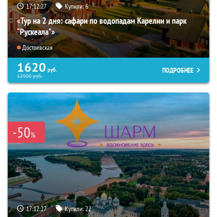
17:12:26
Купили:
6
«Тур на 2 дня: сафари по водопадам Карелии и парк
“Рускеала"»
Достоевская
1620
ПОДРОБНЕЕ
руб.
12900
руб.
-50
%
17:12:26
Купили:
22