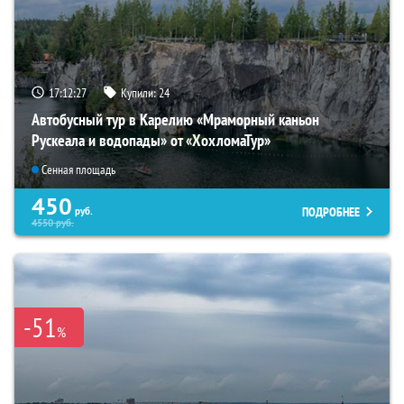
17:12:26
Купили:
24
Автобусный тур в Карелию «Мраморный каньон
Рускеала и водопады» от «ХохломаТур»
Сенная площадь
450
ПОДРОБНЕЕ
руб.
4550
руб.
-51
%