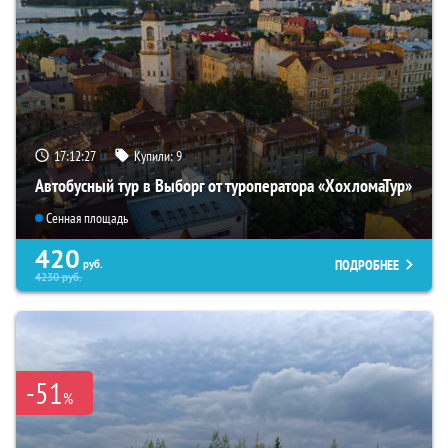
17:12:26
Купили:
9
Автобусный тур в Выборг от туроператора «ХохломаТур»
Сенная площадь
420
ПОДРОБНЕЕ
руб.
4230
руб.
-51
%