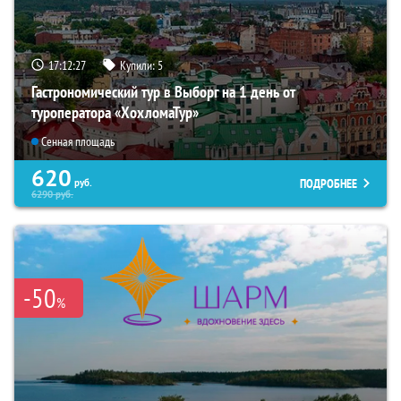
17:12:26
Купили:
5
Гастрономический тур в Выборг на 1 день от
туроператора «ХохломаТур»
Сенная площадь
620
ПОДРОБНЕЕ
руб.
6290
руб.
-50
%