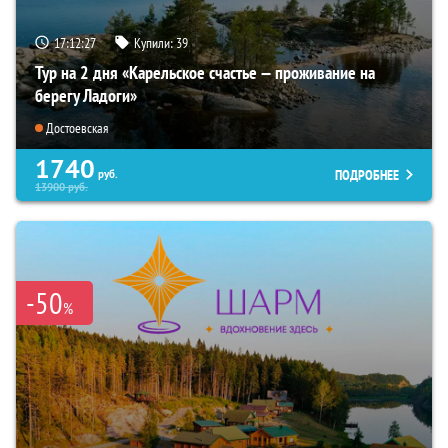
17:12:26
Купили:
39
Тур на 2 дня «Карельское счастье — проживание на
берегу Ладоги»
Достоевская
1740
ПОДРОБНЕЕ
руб.
13900
руб.
-50
%