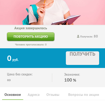
Акция завершилась
80
ПОВТОРИТЬ АКЦИЮ
Получили:
Человек проголосовало: 0
ПОЛУЧИТЬ
0
руб.
Цена без скидки:
Экономия:
∞
100
%
Основное
Адреса
Отзывы
Вопросы по акции