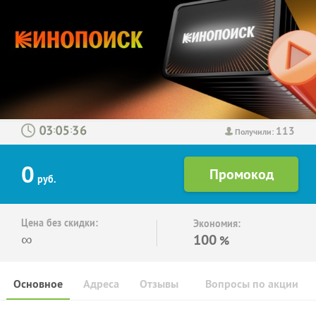
113
:
:
Получили:
0
руб.
Цена без скидки:
Экономия:
∞
100
%
Основное
Адреса
Отзывы
Вопросы по акции