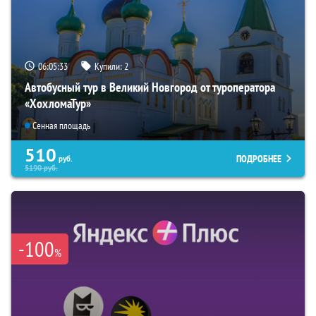
06:05:32
Купили:
2
Автобусный тур в Великий Новгород от туроператора
«ХохломаТур»
Сенная площадь
510
ПОДРОБНЕЕ
руб.
5190
руб.
-100
%