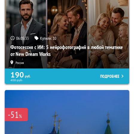
06:05:32
Купили:
10
Фотосессия с ИИ: 5 нейрофотографий в любой тематике
от New Dream Works
Россия
190
ПОДРОБНЕЕ
руб.
490
руб.
-51
%