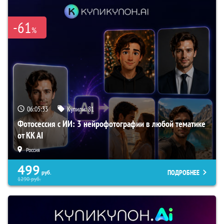
-61
%
06:05:32
Купили:
81
Фотосессия с ИИ: 3 нейрофотографии в любой тематике
от KK AI
Россия
499
ПОДРОБНЕЕ
руб.
1290
руб.