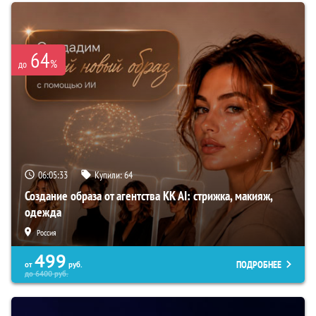
64
%
до
06:05:32
Купили:
64
Создание образа от агентства KK AI: стрижка, макияж,
одежда
Россия
499
ПОДРОБНЕЕ
от
руб.
до
6400
руб.