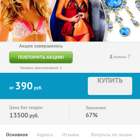
Акция завершилась
7
ПОВТОРИТЬ АКЦИЮ
Купили:
Человек проголосовало: 1
КУПИТЬ
390
от
руб.
Цена без скидки:
Экономия:
13500
67%
руб.
Основное
Адреса
Отзывы
Вопросы по акции