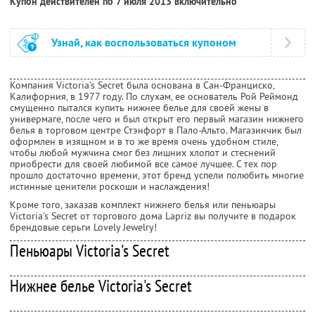
Купон действителен по 7 июля 2013 включительно
Узнай, как воспользоваться купоном
Компания Victoria’s Secret была основана в Сан-Франциско,
Калифорния, в 1977 году. По слухам, ее основатель Рой Реймонд
смущенно пытался купить нижнее белье для своей жены в
универмаге, после чего и был открыт его первый магазин нижнего
белья в торговом центре Стэнфорт в Пало-Альто. Магазинчик был
оформлен в изящном и в то же время очень удобном стиле,
чтобы любой мужчина смог без лишних хлопот и стеснений
приобрести для своей любимой все самое лучшее. С тех пор
прошло достаточно времени, этот бренд успели полюбить многие
истинные ценители роскоши и наслаждения!
Кроме того, заказав комплект нижнего белья или пеньюары
Victoria's Secret от торгового дома Lapriz вы получите в подарок
брендовые серьги Lovely Jewelry!
Пеньюары Victoria's Secret
Нижнее белье Victoria's Secret