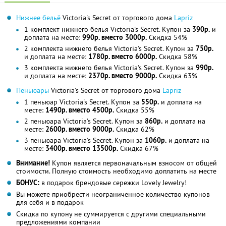
Нижнее бельё
Victoria's Secret от торгового дома
Lapriz
1 комплект нижнего белья Victoria's Secret. Купон за
390р.
и
доплата на месте:
990р. вместо 3000р.
Скидка 54%
2 комплекта нижнего белья Victoria's Secret. Купон за
750р.
и доплата на месте:
1780р. вместо 6000р.
Скидка 58%
3 комплекта нижнего белья Victoria's Secret. Купон за
990р.
и доплата на месте:
2370р. вместо 9000р.
Скидка 63%
Пеньюары
Victoria's Secret от торгового дома
Lapriz
1 пеньюар Victoria's Secret. Купон за
550р.
и доплата на
месте:
1490р. вместо 4500р.
Скидка 55%
2 пеньюара Victoria's Secret. Купон за
860р.
и доплата на
месте:
2600р. вместо 9000р.
Скидка 62%
3 пеньюара Victoria's Secret. Купон за
1060р.
и доплата на
месте:
3400р. вместо 13500р.
Скидка 67%
Внимание!
Купон является первоначальным взносом от общей
стоимости. Полную стоимость необходимо доплатить на месте
БОНУС:
в подарок брендовые сережки Lovely Jewelry!
Вы можете приобрести неограниченное количество купонов
для себя и в подарок
Скидка по купону не суммируется с другими специальными
предложениями компании